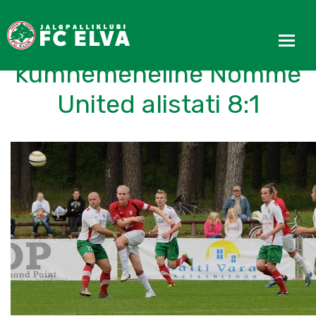
Väravaid igale maitsele,
kümnemeheline Nõmme
United alistati 8:1