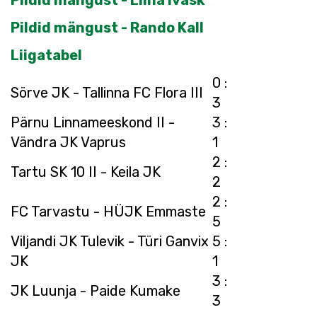
Pildid mängust - Liina Ivask
Pildid mängust - Rando Kall
Liigatabel
0 :
Sörve JK - Tallinna FC Flora III
3
Pärnu Linnameeskond II -
3 :
Vändra JK Vaprus
1
2 :
Tartu SK 10 II - Keila JK
2
2 :
FC Tarvastu - HÜJK Emmaste
5
Viljandi JK Tulevik - Türi Ganvix
5 :
JK
1
3 :
JK Luunja - Paide Kumake
3