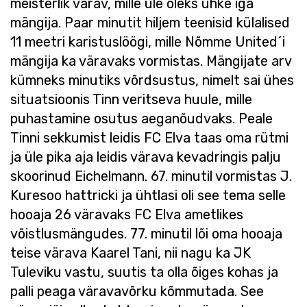
meisterlik värav, mille üle oleks uhke iga
mängija. Paar minutit hiljem teenisid külalised
11 meetri karistuslöögi, mille Nõmme United´i
mängija ka väravaks vormistas. Mängijate arv
kümneks minutiks võrdsustus, nimelt sai ühes
situatsioonis Tinn veritseva huule, mille
puhastamine osutus aeganõudvaks. Peale
Tinni sekkumist leidis FC Elva taas oma rütmi
ja üle pika aja leidis värava kevadringis palju
skoorinud Eichelmann. 67. minutil vormistas J.
Kuresoo hattricki ja ühtlasi oli see tema selle
hooaja 26 väravaks FC Elva ametlikes
võistlusmängudes. 77. minutil lõi oma hooaja
teise värava Kaarel Tani, nii nagu ka JK
Tuleviku vastu, suutis ta olla õiges kohas ja
palli peaga väravavõrku kõmmutada. See