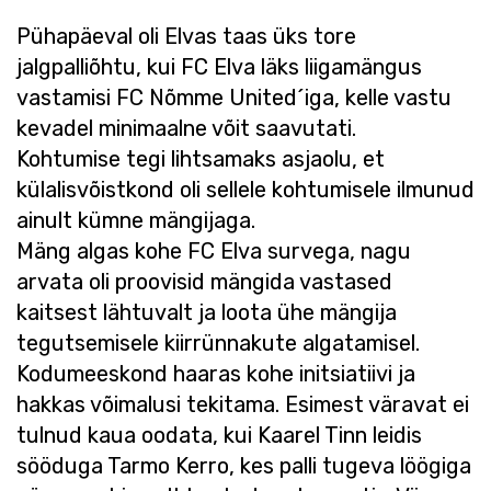
Pühapäeval oli Elvas taas üks tore
jalgpalliõhtu, kui FC Elva läks liigamängus
vastamisi FC Nõmme United´iga, kelle vastu
kevadel minimaalne võit saavutati.
Kohtumise tegi lihtsamaks asjaolu, et
külalisvõistkond oli sellele kohtumisele ilmunud
ainult kümne mängijaga.
Mäng algas kohe FC Elva survega, nagu
arvata oli proovisid mängida vastased
kaitsest lähtuvalt ja loota ühe mängija
tegutsemisele kiirrünnakute algatamisel.
Kodumeeskond haaras kohe initsiatiivi ja
hakkas võimalusi tekitama. Esimest väravat ei
tulnud kaua oodata, kui Kaarel Tinn leidis
sööduga Tarmo Kerro, kes palli tugeva löögiga