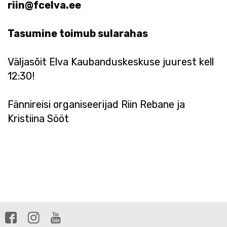
riin@fcelva.ee
Tasumine toimub sularahas
Väljasõit Elva Kaubanduskeskuse juurest kell
12:30!
Fännireisi organiseerijad Riin Rebane ja
Kristiina Sööt