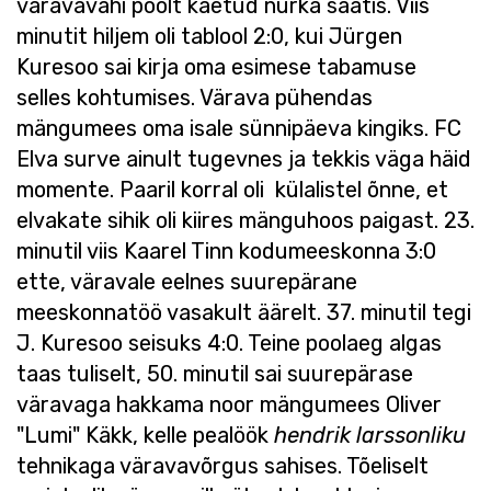
väravavahi poolt kaetud nurka saatis. Viis
minutit hiljem oli tablool 2:0, kui Jürgen
Kuresoo sai kirja oma esimese tabamuse
selles kohtumises. Värava pühendas
mängumees oma isale sünnipäeva kingiks. FC
Elva surve ainult tugevnes ja tekkis väga häid
momente. Paaril korral oli külalistel õnne, et
elvakate sihik oli kiires mänguhoos paigast. 23.
minutil viis Kaarel Tinn kodumeeskonna 3:0
ette, väravale eelnes suurepärane
meeskonnatöö vasakult äärelt. 37. minutil tegi
J. Kuresoo seisuks 4:0. Teine poolaeg algas
taas tuliselt, 50. minutil sai suurepärase
väravaga hakkama noor mängumees Oliver
"Lumi" Käkk, kelle pealöök
hendrik larssonliku
tehnikaga väravavõrgus sahises. Tõeliselt