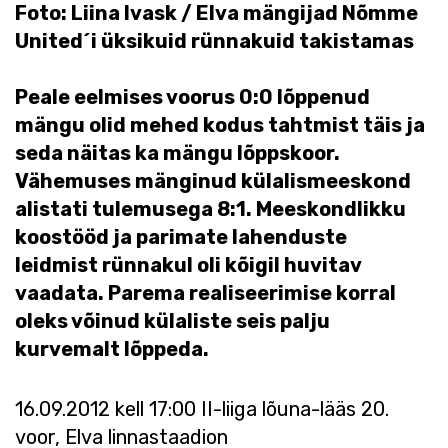
Foto: Liina Ivask / Elva mängijad Nõmme
United´i üksikuid rünnakuid takistamas
Peale eelmises voorus 0:0 lõppenud
mängu olid mehed kodus tahtmist täis ja
seda näitas ka mängu lõppskoor.
Vähemuses mänginud külalismeeskond
alistati tulemusega 8:1. Meeskondlikku
koostööd ja parimate lahenduste
leidmist rünnakul oli kõigil huvitav
vaadata. Parema realiseerimise korral
oleks võinud külaliste seis palju
kurvemalt lõppeda.
16.09.2012 kell 17:00 II-liiga lõuna-lääs 20.
voor, Elva linnastaadion