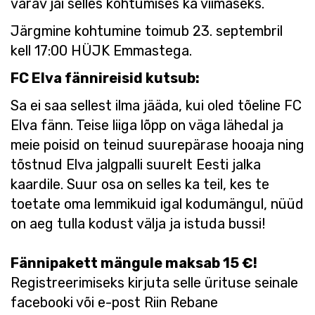
värav jäi selles kohtumises ka viimaseks.
Järgmine kohtumine toimub 23. septembril
kell 17:00 HÜJK Emmastega.
FC Elva fännireisid kutsub:
Sa ei saa sellest ilma jääda, kui oled tõeline FC
Elva fänn. Teise liiga lõpp on väga lähedal ja
meie poisid on teinud suurepärase hooaja ning
tõstnud Elva jalgpalli suurelt Eesti jalka
kaardile. Suur osa on selles ka teil, kes te
toetate oma lemmikuid igal kodumängul, nüüd
on aeg tulla kodust välja ja istuda bussi!
Fännipakett mängule maksab 15 €!
Registreerimiseks kirjuta selle ürituse seinale
facebooki või e-post Riin Rebane