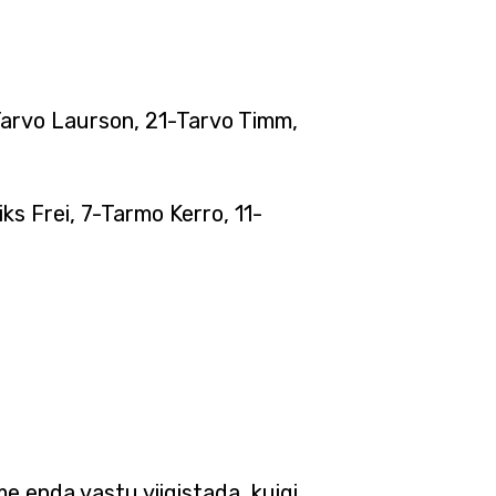
Tarvo Laurson, 21-Tarvo Timm,
s Frei, 7-Tarmo Kerro, 11-
e enda vastu viigistada, kuigi