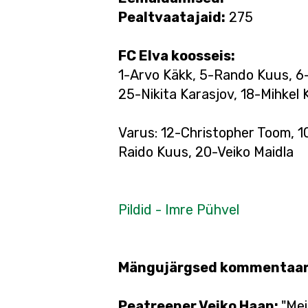
Pealtvaatajaid:
275
FC Elva koosseis:
1-Arvo Käkk, 5-Rando Kuus, 6-
25-Nikita Karasjov, 18-Mihkel
Varus: 12-Christopher Toom, 1
Raido Kuus, 20-Veiko Maidla
Pildid - Imre Pühvel
Mängujärgsed kommentaar
Peatreener Veiko Haan:
"Mei