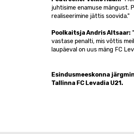
juhtisime enamuse mängust. Pea
realiseerimine jättis soovida."
Poolkaitsja Andris Altsaar:
"
vastase penalti, mis võttis meil
laupäeval on uus mäng FC Lev
Esindusmeeskonna järgmine m
Tallinna FC Levadia U21.