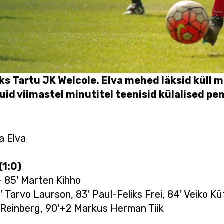
aks Tartu JK Welcole. Elva mehed läksid küll
id viimastel minutitel teenisid külalised pe
a Elva
(1:0)
- 85' Marten Kihho
' Tarvo Laurson, 83' Paul-Feliks Frei, 84' Veiko K
r Reinberg, 90'+2 Markus Herman Tiik