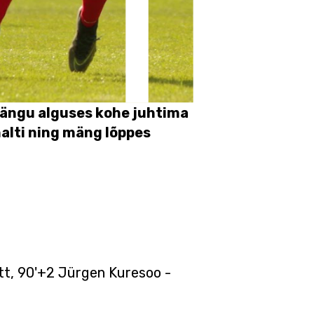
 mängu alguses kohe juhtima
nalti ning mäng lõppes
ütt, 90'+2 Jürgen Kuresoo -