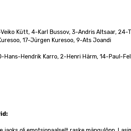
Veiko Kütt, 4-Karl Bussov, 3-Andris Altsaar, 24-
 Kuresoo, 17-Jürgen Kuresoo, 9-Ats Joandi
0-Hans-Hendrik Karro, 2-Henri Härm, 14-Paul-Felik
id:
e jaoks oli emotsionaalselt raske mängulõpp. Lasim