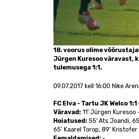
18. voorus olime võõrustaj
Jürgen Kuresoo väravast, ku
tulemusega 1:1.
09.07.2017 kell 16:00 Nike Aren
FC Elva - Tartu JK Welco 1:1 
Väravad:
11' Jürgen Kuresoo 
Hoiatused:
55' Ats Joandi, 65
65' Kaarel Torop, 89' Kristofe
Eemaldamised:
-