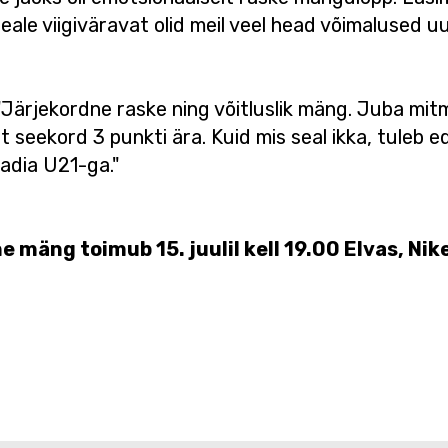
le viigiväravat olid meil veel head võimalused uu
Järjekordne raske ning võitluslik mäng. Juba mit
t seekord 3 punkti ära. Kuid mis seal ikka, tuleb ed
adia U21-ga."
äng toimub 15. juulil kell 19.00 Elvas, Nike