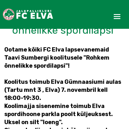
Tule loengule - "Rohkem
õnnelikke spordilapsi"
Ootame kõiki FC Elva lapsevanemaid
Taavi Sumbergi koolitusele "Rohkem
õnnelikke spordilapsi"!
Koolitus toimub Elva Gümnaasiumi aulas
(Tartu mnt 3 , Elva) 7. novembril kell
18:00-19:30.
Koolimajja sisenemine toimub Elva
spordihoone parkla poolt küljeuksest.
Uksel on silt "loeng".