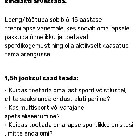
kindlasti arvestada.
Loeng/töötuba sobib 6-15 aastase
trennilapse vanemale, kes soovib oma lapsele
pakkuda õnnelikku ja toetavat
spordikogemust ning olla aktiivselt kaasatud
tema arengusse.
1,5h jooksul saad teada:
• Kuidas toetada oma last spordivõistlustel​,
et ta saaks anda endast alati parima?
• Kas multisport või varajane
spetsialiseerumine​?
• Kuidas toetada oma lapse sportlikke unistusi​
, mitte enda omi?