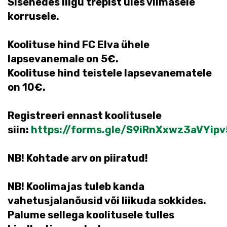
Sisenedes liigu trepist üles viimasele
korrusele.
Koolituse hind FC Elva ühele
lapsevanemale on 5€.
Koolituse hind teistele lapsevanematele
on 10€.
Registreeri ennast koolitusele
siin:
https://forms.gle/S9iRnXxwz3aVYipv
NB! Kohtade arv on piiratud!
NB! Koolimajas tuleb kanda
vahetusjalanõusid või liikuda sokkides.
Palume sellega koolitusele tulles