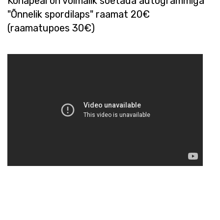
Kohapeal on võimalik soetada autogrammiga
"Õnnelik spordilaps" raamat 20€
(raamatupoes 30€)