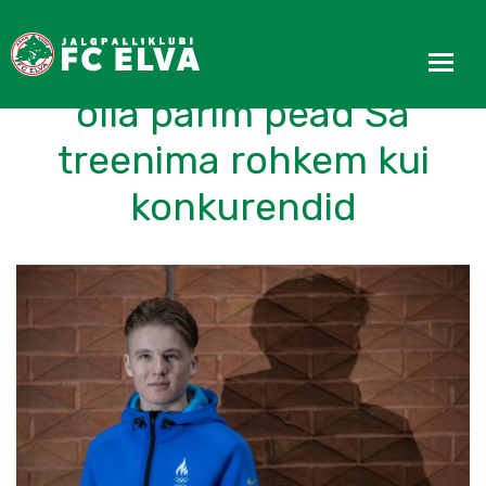
Tormis Laine: Selleks, et
olla parim pead Sa
treenima rohkem kui
konkurendid