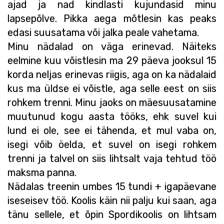
ajad ja nad kindlasti kujundasid minu
lapsepõlve. Pikka aega mõtlesin kas peaks
edasi suusatama või jalka peale vahetama.
Minu nädalad on väga erinevad. Näiteks
eelmine kuu võistlesin ma 29 päeva jooksul 15
korda neljas erinevas riigis, aga on ka nädalaid
kus ma üldse ei võistle, aga selle eest on siis
rohkem trenni. Minu jaoks on mäesuusatamine
muutunud kogu aasta tööks, ehk suvel kui
lund ei ole, see ei tähenda, et mul vaba on,
isegi võib öelda, et suvel on isegi rohkem
trenni ja talvel on siis lihtsalt vaja tehtud töö
maksma panna.
Nädalas treenin umbes 15 tundi + igapäevane
iseseisev töö. Koolis käin nii palju kui saan, aga
tänu sellele, et õpin Spordikoolis on lihtsam