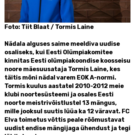
Foto: Tiit Blaat / Tormis Laine
Nädala alguses saime meeldiva uudise
osaliseks, kui Eesti Olümpiakomitee
kinnitas Eesti olümpiakoondise koosseisu
noore mäesuusataja Tormis Laine, kes
täitis mõni nädal varem EOK A-normi.
Tormis kuulus aastatel 2010-2012 meie
klubi noortesüsteemi ja osales Eesti
noorte meistrivõistlustel 13 mängus,
mille jooksul suutis lüüa ka 12 väravat. FC
Elva toimetus võttis peale rõõmustavat
uudist endise mängijaga ühendust ja tegi