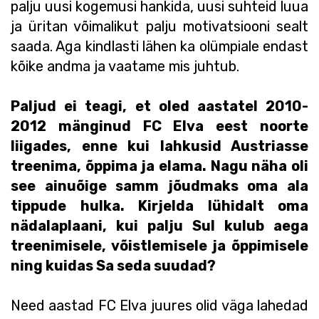
palju uusi kogemusi hankida, uusi suhteid luua
ja üritan võimalikut palju motivatsiooni sealt
saada. Aga kindlasti lähen ka olümpiale endast
kõike andma ja vaatame mis juhtub.
Paljud ei teagi, et oled aastatel 2010-
2012 mänginud FC Elva eest noorte
liigades, enne kui lahkusid Austriasse
treenima, õppima ja elama. Nagu näha oli
see ainuõige samm jõudmaks oma ala
tippude hulka. Kirjelda lühidalt oma
nädalaplaani, kui palju Sul kulub aega
treenimisele, võistlemisele ja õppimisele
ning kuidas Sa seda suudad?
Need aastad FC Elva juures olid väga lahedad