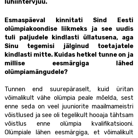
lühiintervjuu.
Esmaspäeval kinnitati Sind Eesti
olümpiakoondise liikmeks ja see uudis
tuli paljudele kindlasti üllatusena, aga
Sinu tegemisi jälginud toetajatele
kindlasti mitte. Kuidas hetkel tunne on ja
millise eesmärgiga lähed
olümpiamängudele?
Tunnen end suurepäraselt, kuid üritan
võimalikult vähe olümpia peale mõelda, sest
enne seda on veel juuniorite maailmameistri
võistlused ja see oli tegelikult hooaja tähtsam
võistlus enne olümpia kvalifikatsiooni.
Olümpiale lähen eesmärgiga, et võimalikult