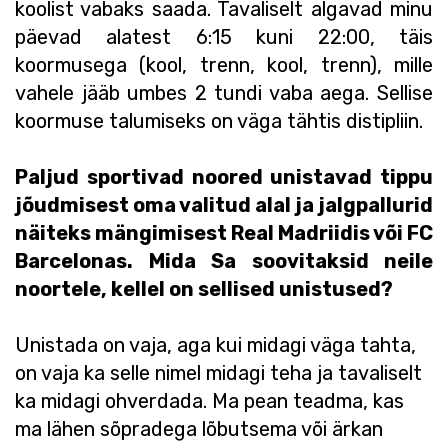
koolist vabaks saada. Tavaliselt algavad minu
päevad alatest 6:15 kuni 22:00, täis
koormusega (kool, trenn, kool, trenn), mille
vahele jääb umbes 2 tundi vaba aega. Sellise
koormuse talumiseks on väga tähtis distipliin.
Paljud sportivad noored unistavad tippu
jõudmisest oma valitud alal ja jalgpallurid
näiteks mängimisest Real Madriidis või FC
Barcelonas. Mida Sa soovitaksid neile
noortele, kellel on sellised unistused?
Unistada on vaja, aga kui midagi väga tahta,
on vaja ka selle nimel midagi teha ja tavaliselt
ka midagi ohverdada. Ma pean teadma, kas
ma lähen sõpradega lõbutsema või ärkan