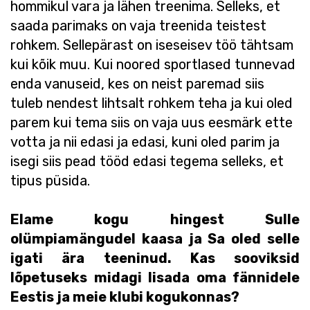
hommikul vara ja lähen treenima. Selleks, et
saada parimaks on vaja treenida teistest
rohkem. Sellepärast on iseseisev töö tähtsam
kui kõik muu. Kui noored sportlased tunnevad
enda vanuseid, kes on neist paremad siis
tuleb nendest lihtsalt rohkem teha ja kui oled
parem kui tema siis on vaja uus eesmärk ette
votta ja nii edasi ja edasi, kuni oled parim ja
isegi siis pead tööd edasi tegema selleks, et
tipus püsida.
Elame kogu hingest Sulle
olümpiamängudel kaasa ja Sa oled selle
igati ära teeninud. Kas sooviksid
lõpetuseks midagi lisada oma fännidele
Eestis ja meie klubi kogukonnas?