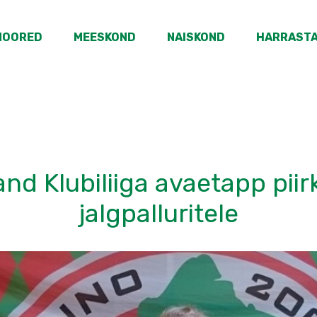
NOORED
MEESKOND
NAISKOND
HARRAST
nd Klubiliiga avaetapp pii
jalgpalluritele