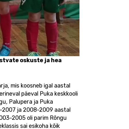
istvate oskuste ja hea
arja, mis koosneb igal aastal
 erineval päeval Puka keskkooli
ngu, Palupera ja Puka
06-2007 ja 2008-2009 aastal
2003-2005 oli parim Rõngu
lassis sai esikoha kõik