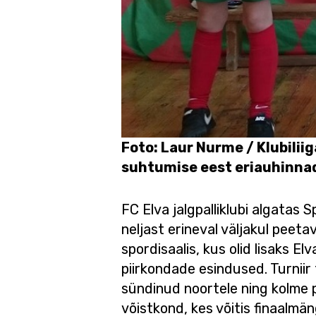
Foto: Laur Nurme / Klubilii
suhtumise eest eriauhinna
FC Elva jalgpalliklubi algatas 
neljast erineval väljakul peet
spordisaalis, kus olid lisaks 
piirkondade esindused. Turnii
sündinud noortele ning kolme 
võistkond, kes võitis finaalmä