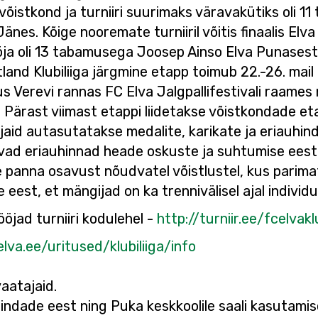
istkond ja turniiri suurimaks väravakütiks oli 1
änes. Kõige nooremate turniiril võitis finaalis El
lööja oli 13 tabamusega Joosep Ainso Elva Punasest
and Klubiliiga järgmine etapp toimub 22.-26. mail 
Verevi rannas FC Elva Jalgpallifestivali raames ni
. Pärast viimast etappi liidetakse võistkondade et
jaid autasutatakse medalite, karikate ja eriauhin
vad eriauhinnad heade oskuste ja suhtumise ees
le panna osavust nõudvatel võistlustel, kus parima
eest, et mängijad on ka trennivälisel ajal individu
ööjad turniiri kodulehel -
http://turniir.ee/fcelvak
elva.ee/uritused/klubiliiga/info
aatajaid.
hindade eest ning Puka keskkoolile saali kasutami