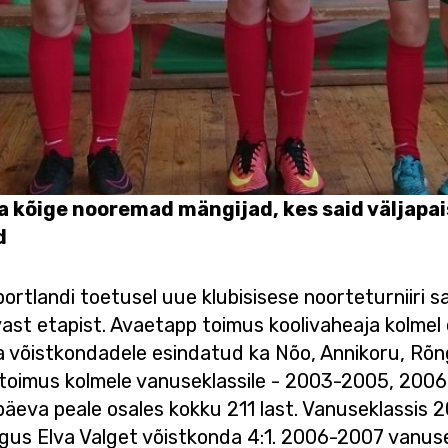
ga kõige nooremad mängijad, kes said väljapa
d
Sportlandi toetusel uue klubisisese noorteturniiri s
avast etapist. Avaetapp toimus koolivaheaja kolmel
Elva võistkondadele esindatud ka Nõo, Annikoru, Rõ
r toimus kolmele vanuseklassile - 2003-2005, 20
päeva peale osales kokku 211 last. Vanuseklassis 
ngus Elva Valget võistkonda 4:1. 2006-2007 vanusek