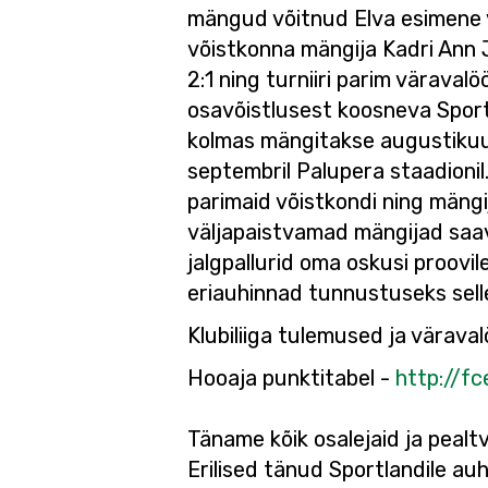
mängud võitnud Elva esimene võ
võistkonna mängija Kadri Ann J
2:1 ning turniiri parim värava
osavõistlusest koosneva Sportl
kolmas mängitakse augustikuus 
septembril Palupera staadionil
parimaid võistkondi ning mängi
väljapaistvamad mängijad saa
jalgpallurid oma oskusi proovi
eriauhinnad tunnustuseks selle 
Klubiliiga tulemused ja väraval
Hooaja punktitabel -
http://fc
Täname kõik osalejaid ja pealtv
Erilised tänud Sportlandile au