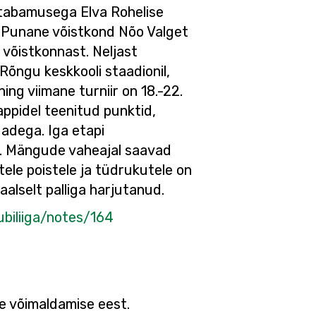
1 tabamusega Elva Rohelise
va Punane võistkond Nõo Valget
 võistkonnast. Neljast
Rõngu keskkooli staadionil,
ng viimane turniir on 18.-22.
appidel teenitud punktid,
dadega. Iga etapi
t. Mängude vaheajal saavad
tele poistele ja tüdrukutele on
aalselt palliga harjutanud.
lubiliiga/notes/164
se võimaldamise eest.