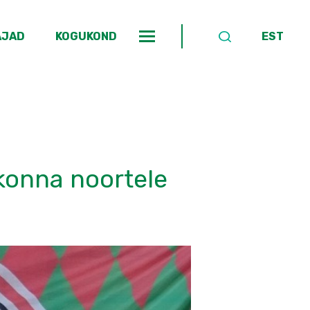
AJAD
KOGUKOND
EST
rkonna noortele