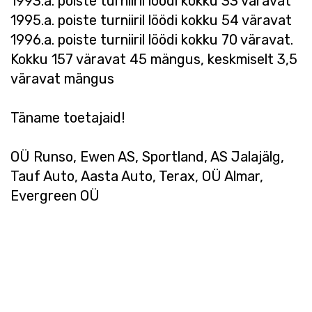
1993.a. poiste turniiril löödi kokku 33 väravat
1995.a. poiste turniiril löödi kokku 54 väravat
1996.a. poiste turniiril löödi kokku 70 väravat.
Kokku 157 väravat 45 mängus, keskmiselt 3,5
väravat mängus
Täname toetajaid!
OÜ Runso, Ewen AS, Sportland, AS Jalajälg,
Tauf Auto, Aasta Auto, Terax, OÜ Almar,
Evergreen OÜ