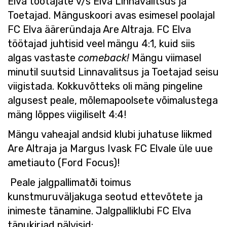
Elva töötajate v/s Elva Linnavalitsus ja
Toetajad. Mänguskoori avas esimesel poolajal
FC Elva ääreründaja Are Altraja. FC Elva
töötajad juhtisid veel mängu 4:1, kuid siis
algas vastaste
comeback!
Mängu viimasel
minutil suutsid Linnavalitsus ja Toetajad seisu
viigistada. Kokkuvõtteks oli mäng pingeline
algusest peale, mõlemapoolsete võimalustega
mäng lõppes viigiliselt 4:4!
Mängu vaheajal andsid klubi juhatuse liikmed
Are Altraja ja Margus Ivask FC Elvale üle uue
ametiauto (Ford Focus)!
Peale jalgpallimatði toimus
kunstmuruväljakuga seotud ettevõtete ja
inimeste tänamine. Jalgpalliklubi FC Elva
tänukirjad pälvisid: