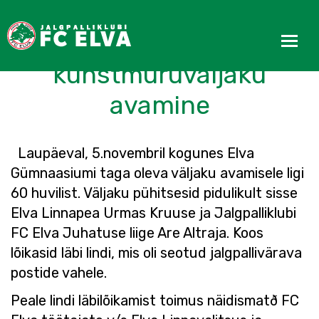
Toimus Elva
kunstmuruväljaku
avamine
Laupäeval, 5.novembril kogunes Elva
Gümnaasiumi taga oleva väljaku avamisele ligi
60 huvilist. Väljaku pühitsesid pidulikult sisse
Elva Linnapea Urmas Kruuse ja Jalgpalliklubi
FC Elva Juhatuse liige Are Altraja. Koos
lõikasid läbi lindi, mis oli seotud jalgpallivärava
postide vahele.
Peale lindi läbilõikamist toimus näidismatð FC