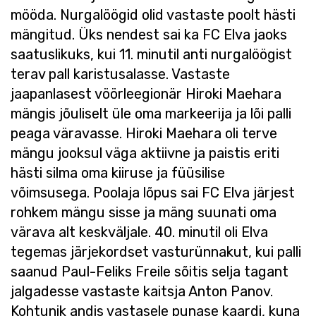
mööda. Nurgalöögid olid vastaste poolt hästi
mängitud. Üks nendest sai ka FC Elva jaoks
saatuslikuks, kui 11. minutil anti nurgalöögist
terav pall karistusalasse. Vastaste
jaapanlasest vöörleegionär Hiroki Maehara
mängis jõuliselt üle oma markeerija ja lõi palli
peaga väravasse. Hiroki Maehara oli terve
mängu jooksul väga aktiivne ja paistis eriti
hästi silma oma kiiruse ja füüsilise
võimsusega. Poolaja lõpus sai FC Elva järjest
rohkem mängu sisse ja mäng suunati oma
värava alt keskväljale. 40. minutil oli Elva
tegemas järjekordset vasturünnakut, kui palli
saanud Paul-Feliks Freile sõitis selja tagant
jalgadesse vastaste kaitsja Anton Panov.
Kohtunik andis vastasele punase kaardi, kuna