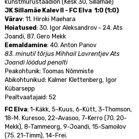
kunstmurustaadion (Kesk 30, Sillamäe)
JK Sillamäe Kalev II - FC Elva 1:0 (1:0)
Värav
: 11. Hiroki Maehara
Hoiatused
: 30. Igor Aleksandrov - 24. Ats
Joandi, 87. Gero Mekk
Eemaldamine
: 40. Anton Panov
83. minutil tõrjus Mihhail Lavrentjev Ats
Joandi löödud penalti
Peakohtunik: Toomas Nõmmiste
Abikohtunikud: Kalmer Klettenberg, Igor
Kübarsepp
Pealtvaatajaid: 52
FC Elva
: 1-Käkk, 5-Kuus, 6-Kütt, 3-Thomson,
18-M. Kuresoo, 22-Avasoo, 7-Kerro (70. 20-
Mekk), 8-Tammeorg, 9-Joandi, 15-Samoilov
(75. 21-Timm), 14-Frei.