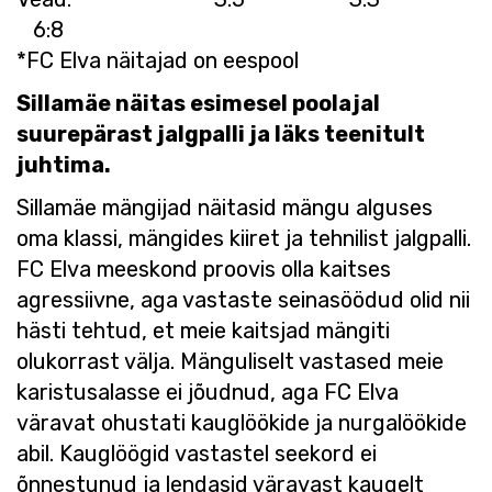
6:8
*FC Elva näitajad on eespool
Sillamäe näitas esimesel poolajal
suurepärast jalgpalli ja läks teenitult
juhtima.
Sillamäe mängijad näitasid mängu alguses
oma klassi, mängides kiiret ja tehnilist jalgpalli.
FC Elva meeskond proovis olla kaitses
agressiivne, aga vastaste seinasöödud olid nii
hästi tehtud, et meie kaitsjad mängiti
olukorrast välja. Mänguliselt vastased meie
karistusalasse ei jõudnud, aga FC Elva
väravat ohustati kauglöökide ja nurgalöökide
abil. Kauglöögid vastastel seekord ei
õnnestunud ja lendasid väravast kaugelt