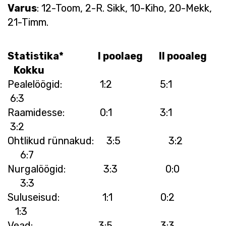
Varus
: 12-Toom, 2-R. Sikk, 10-Kiho, 20-Mekk,
21-Timm.
Statistika* I poolaeg II pooaleg
Kokku
Pealelöögid: 1:2 5:1
6:3
Raamidesse: 0:1 3:1
3:2
Ohtlikud rünnakud: 3:5 3:2
6:7
Nurgalöögid: 3:3 0:0
3:3
Suluseisud: 1:1 0:2
1:3
Vead: 3:5 3:3