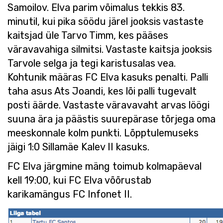
Samoilov. Elva parim võimalus tekkis 83.
minutil, kui pika söödu järel jooksis vastaste
kaitsjad üle Tarvo Timm, kes pääses
väravavahiga silmitsi. Vastaste kaitsja jooksis
Tarvole selga ja tegi karistusalas vea.
Kohtunik määras FC Elva kasuks penalti. Palli
taha asus Ats Joandi, kes lõi palli tugevalt
posti äärde. Vastaste väravavaht arvas löögi
suuna ära ja päästis suurepärase tõrjega oma
meeskonnale kolm punkti. Lõpptulemuseks
jäigi 1:0 Sillamäe Kalev II kasuks.
FC Elva järgmine mäng toimub kolmapäeval
kell 19:00, kui FC Elva võõrustab
karikamängus FC Infonet II.