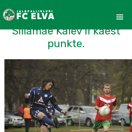
FC Elva ei saanud
Sillamäe Kalev II käest
punkte.