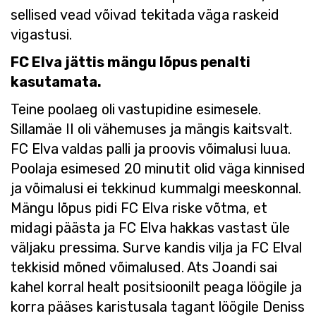
sellised vead võivad tekitada väga raskeid
vigastusi.
FC Elva jättis mängu lõpus penalti
kasutamata.
Teine poolaeg oli vastupidine esimesele.
Sillamäe II oli vähemuses ja mängis kaitsvalt.
FC Elva valdas palli ja proovis võimalusi luua.
Poolaja esimesed 20 minutit olid väga kinnised
ja võimalusi ei tekkinud kummalgi meeskonnal.
Mängu lõpus pidi FC Elva riske võtma, et
midagi päästa ja FC Elva hakkas vastast üle
väljaku pressima. Surve kandis vilja ja FC Elval
tekkisid mõned võimalused. Ats Joandi sai
kahel korral healt positsioonilt peaga löögile ja
korra pääses karistusala tagant löögile Deniss