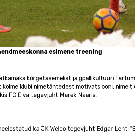
Ühendmeeskonna esimene treening
jätkamaks kõrgetasemelist jalgpallikultuuri Tartu
elt kolme klubi nimetähtedest motivatsiooni, nime
rkis FC Elva tegevjuht Marek Naaris.
i meelestatud ka JK Welco tegevjuht Edgar Leht: