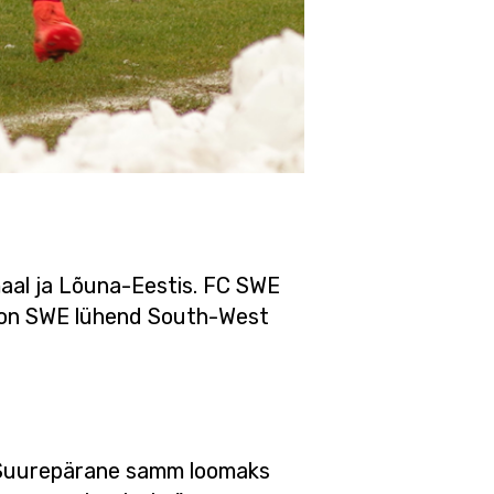
maal ja Lõuna-Eestis. FC SWE
lt on SWE lühend South-West
 "Suurepärane samm loomaks