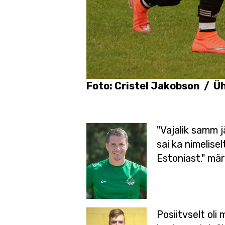
Foto: Cristel Jakobson / 
"Vajalik samm 
sai ka nimelis
Estoniast." mä
Posiitvselt ol