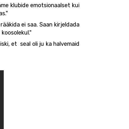
 teame klubide emotsionaalset kui
as."
u rääkida ei saa. Saan kirjeldada
 koosolekul."
ski, et seal oli ju ka halvemaid