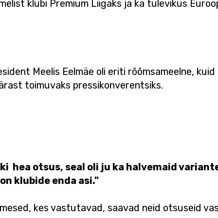
melist klubi Premium Liigaks ja ka tulevikus Euro
sident Meelis Eelmäe oli eriti rõõmsameelne, kui
pärast toimuvaks pressikonverentsiks.
ski hea otsus, seal oli ju ka halvemaid variante
on klubide enda asi."
imesed, kes vastutavad, saavad neid otsuseid vas