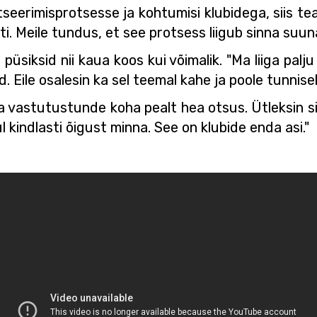
tsentseerimisprotsesse ja kohtumisi klubidega, siis
sti. Meile tundus, et see protsess liigub sinna suun
püsiksid nii kaua koos kui võimalik. "Ma liiga palj
d. Eile osalesin ka sel teemal kahe ja poole tunnisel
ka vastutustunde koha pealt hea otsus. Ütleksin sii
l kindlasti õigust minna. See on klubide enda asi."