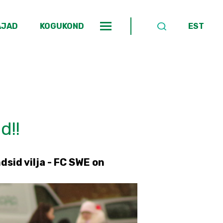
AJAD
KOGUKOND
EST
d!!
sid vilja - FC SWE on