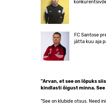
konkurentsivõi
FC Santose pre
jätta kuu aja 
"Arvan, et see on lõpuks sii
kindlasti õigust minna. See 
"See on klubide otsus. Need in