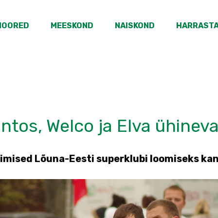
NOORED
MEESKOND
NAISKOND
HARRAST
ntos, Welco ja Elva ühineva
imised Lõuna-Eesti superklubi loomiseks kand