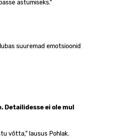
opasse astumiseks."
d lubas suuremad emotsioonid
. Detailidesse ei ole mul
tu võtta," lausus Pohlak.