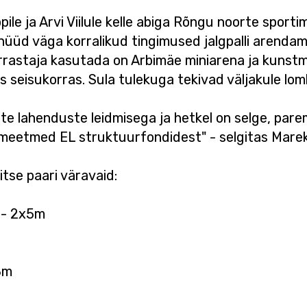
le ja Arvi Viilule kelle abiga Rõngu noorte sporti
nüüd väga korralikud tingimused jalgpalli arendamis
arrastaja kasutada on Arbimäe miniarena ja kunstmu
 seisukorras. Sula tulekuga tekivad väljakule lo
vate lahenduste leidmisega ja hetkel on selge, p
meetmed EL struktuurfondidest" - selgitas Marek
itse paari väravaid:
 - 2x5m
3m