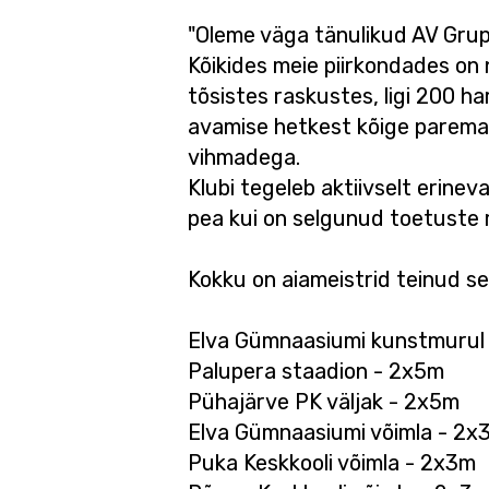
"Oleme väga tänulikud AV Gruppi
Kõikides meie piirkondades on 
tõsistes raskustes, ligi 200 h
avamise hetkest kõige paremas
vihmadega.
Klubi tegeleb aktiivselt erine
pea kui on selgunud toetuste 
Kokku on aiameistrid teinud se
Elva Gümnaasiumi kunstmurul
Palupera staadion - 2x5m
Pühajärve PK väljak - 2x5m
Elva Gümnaasiumi võimla - 2x
Puka Keskkooli võimla - 2x3m