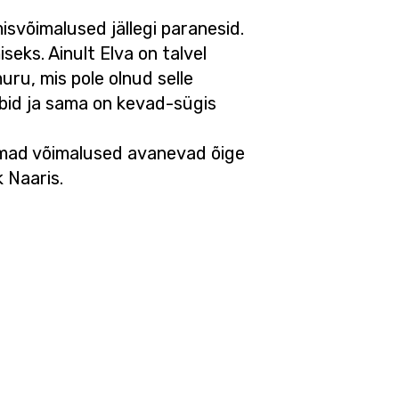
misvõimalused jällegi paranesid.
eks. Ainult Elva on talvel
ru, mis pole olnud selle
mbid ja sama on kevad-sügis
aremad võimalused avanevad õige
 Naaris.