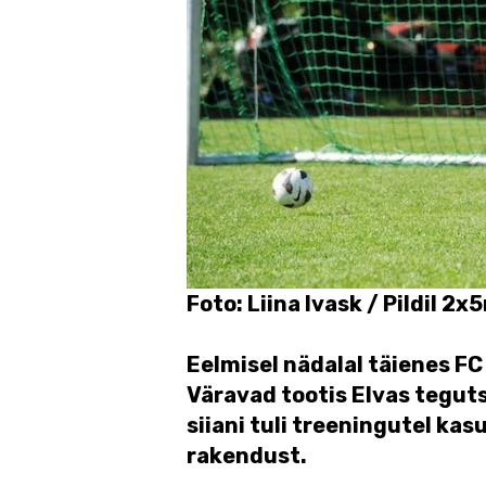
Foto: Liina Ivask / Pildil 2
Eelmisel nädalal täienes F
Väravad tootis Elvas teguts
siiani tuli treeningutel ka
rakendust.