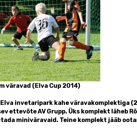
x5m väravad (Elva Cup 2014)
C Elva invetaripark kahe väravakomplektiga
ev ettevõte AV Grupp. Üks komplekt läheb Rõ
sutada miniväravaid. Teine komplekt jääb oot