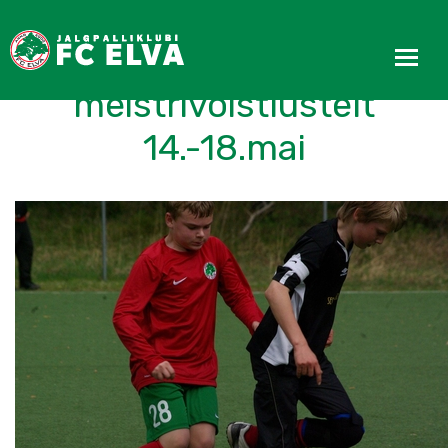
Noorte tulemused
meistrivõistlustelt
14.-18.mai