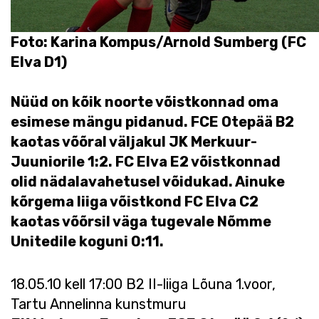
Foto: Karina Kompus/Arnold Sumberg (FC
Elva D1)
Nüüd on kõik noorte võistkonnad oma
esimese mängu pidanud. FCE Otepää B2
kaotas võõral väljakul JK Merkuur-
Juuniorile 1:2. FC Elva E2 võistkonnad
olid nädalavahetusel võidukad. Ainuke
kõrgema liiga võistkond FC Elva C2
kaotas võõrsil väga tugevale Nõmme
Unitedile koguni 0:11.
18.05.10 kell 17:00 B2 II-liiga Lõuna 1.voor,
Tartu Annelinna kunstmuru