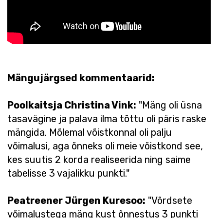
Mängujärgsed kommentaarid:
Poolkaitsja Christina Vink:
"Mäng oli üsna
tasavägine ja palava ilma tõttu oli päris raske
mängida. Mõlemal võistkonnal oli palju
võimalusi, aga õnneks oli meie võistkond see,
kes suutis 2 korda realiseerida ning saime
tabelisse 3 vajalikku punkti."
Peatreener Jürgen Kuresoo:
"Võrdsete
võimalustega mäng kust õnnestus 3 punkti