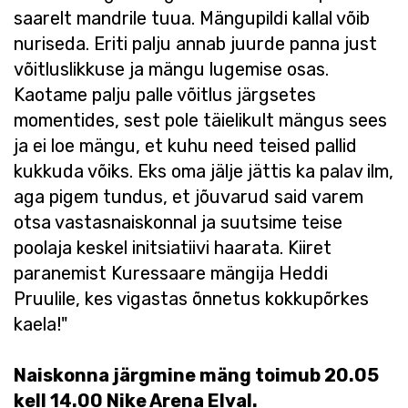
saarelt mandrile tuua. Mängupildi kallal võib
nuriseda. Eriti palju annab juurde panna just
võitluslikkuse ja mängu lugemise osas.
Kaotame palju palle võitlus järgsetes
momentides, sest pole täielikult mängus sees
ja ei loe mängu, et kuhu need teised pallid
kukkuda võiks. Eks oma jälje jättis ka palav ilm,
aga pigem tundus, et jõuvarud said varem
otsa vastasnaiskonnal ja suutsime teise
poolaja keskel initsiatiivi haarata. Kiiret
paranemist Kuressaare mängija Heddi
Pruulile, kes vigastas õnnetus kokkupõrkes
kaela!"
Naiskonna järgmine mäng toimub 20.05
kell 14.00 Nike Arena Elval.