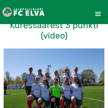
Naiskond tõi
Kuressaarest 3 punkti
(video)