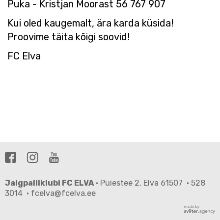
Puka - Kristjan Moorast 56 767 907
Kui oled kaugemalt, ära karda küsida!
Proovime täita kõigi soovid!
FC Elva
Jalgpalliklubi FC ELVA
· Puiestee 2, Elva 61507 · 528
3014 · fcelva@fcelva.ee