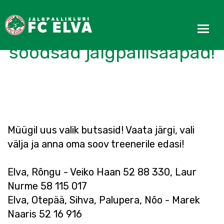
Müügile tulid uued ja
soodsad jalgpallisaapad!
Müügil uus valik butsasid! Vaata järgi, vali
välja ja anna oma soov treenerile edasi!
Elva, Rõngu - Veiko Haan 52 88 330, Laur
Nurme 58 115 017
Elva, Otepää, Sihva, Palupera, Nõo - Marek
Naaris 52 16 916