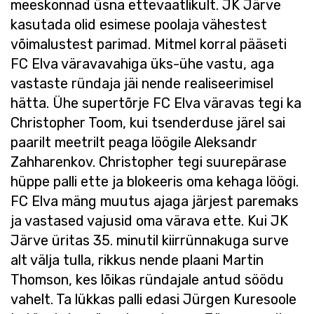
meeskonnad üsna ettevaatlikult. JK Järve
kasutada olid esimese poolaja vähestest
võimalustest parimad. Mitmel korral pääseti
FC Elva väravavahiga üks-ühe vastu, aga
vastaste ründaja jäi nende realiseerimisel
hätta. Ühe supertõrje FC Elva väravas tegi ka
Christopher Toom, kui tsenderduse järel sai
paarilt meetrilt peaga löögile Aleksandr
Zahharenkov. Christopher tegi suurepärase
hüppe palli ette ja blokeeris oma kehaga löögi.
FC Elva mäng muutus ajaga järjest paremaks
ja vastased vajusid oma värava ette. Kui JK
Järve üritas 35. minutil kiirrünnakuga surve
alt välja tulla, rikkus nende plaani Martin
Thomson, kes lõikas ründajale antud söödu
vahelt. Ta lükkas palli edasi Jürgen Kuresoole