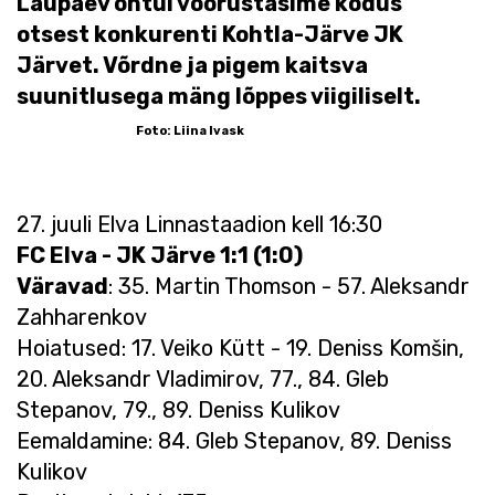
Laupäev õhtul võõrustasime kodus
otsest konkurenti Kohtla-Järve JK
Järvet. Võrdne ja pigem kaitsva
suunitlusega mäng lõppes viigiliselt.
Foto: Liina Ivask
27. juuli Elva Linnastaadion kell 16:30
FC Elva - JK Järve 1:1 (1:0)
Väravad
: 35. Martin Thomson - 57. Aleksandr
Zahharenkov
Hoiatused: 17. Veiko Kütt - 19. Deniss Komšin,
20. Aleksandr Vladimirov, 77., 84. Gleb
Stepanov, 79., 89. Deniss Kulikov
Eemaldamine: 84. Gleb Stepanov, 89. Deniss
Kulikov