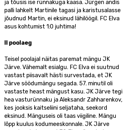
ja tõusis ise rünnakuga kaasa. Jürgen andis
palli lahkelt Martinile tagasi ja karistusalasse
jõudnud Martin, ei eksinud lähilöögil. FC Elva
asus kohtumist 1:0 juhtima!
II poolaeg
Teisel poolajal näitas paremat mängu JK
Järve. Vähemalt esialgu. FC Elva ei suutnud
vastast piisavalt hästi survestada, et JK
Järve söödumängu segada. 57. minutil oli
vastaste heast mängust kasu. JK Järve tegi
hea vasturünnaku ja Aleksandr Zahharenkov,
kes jooksis kaitseliini seljataha, seekord
eksinud. Mänguseis oli taas viigiline. Mängu
lõpp kuulus kodumeeskonnale. JK Järve