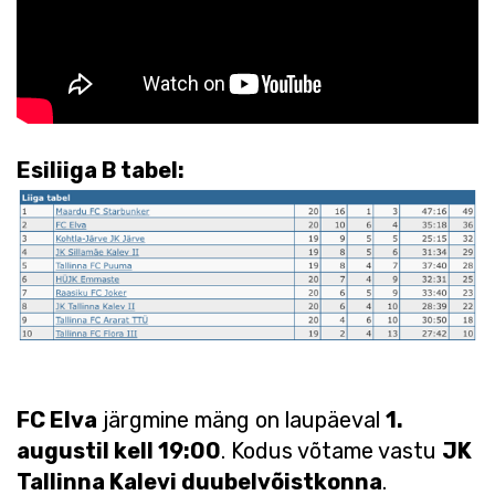
Esiliiga B tabel:
FC Elva
järgmine mäng on laupäeval
1.
augustil kell 19:00
. Kodus võtame vastu
JK
Tallinna Kalevi duubelvõistkonna
.