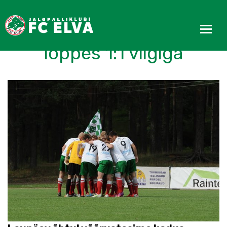
Mäng teisele kohale
lõppes 1:1 viigiga