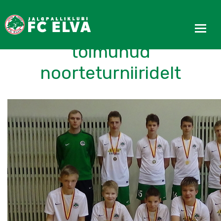
Kokkuvõtted veebruaris
toimunud
noorteturniiridelt