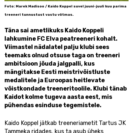
Foto: Marek Madisoo / Kaido Koppel suvel juuni-juuli kuu parima
treeneri tunnustust vastu võtmas.
Täna sai ametlikuks Kaido Koppeli
lahkumine FC Elva peatreeneri kohalt.
Viimastel nädalatel palju klubi sees
teemaks olnud otsuse taga on treeneri
ambitsioon jõuda jalgpalli, kus
mängitakse Eesti meistrivõistluste
medalitele ja Euroopas heitlevate
võistkondade treeneritoolile. Klubi tänab
Kaidot kolme tugeva aasta eest, mis
pühendas esinduse tegemistele.
Kaido Koppel jätkab treeneriametit Tartus JK
Tammeka ridades, kus ta asub üheks