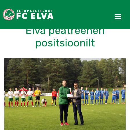
Kaido Koppel lahkus FC
Elva peatreeneri
positsioonilt