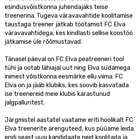
esindusvõistkonna juhendajaks teise
treenerina. Tugeva väravavahtide koolitamise
taustaga treener jätkab töötamist FC Elva
väravavahtidega, kes kindlasti sellise koostöö
jätkamise üle rõõmustavad.
Tänasel päeval on FC Elva peatreeneri tool
tühi ja ootab lähiajal uut ning Elva südamega
inimest võistkonna eesmärke ellu viima. FC
Elva on ja jääb klubiks, kes soovib kasvatada
ise treenereid meie klubis karastunud
jalgpalluritest.
Järgmistel aastatel vaatame eriti hoolikalt FC
Elva treenerite arenguteed, kus püüame leida
endi seast uusi kandidaate neid koolitada ja