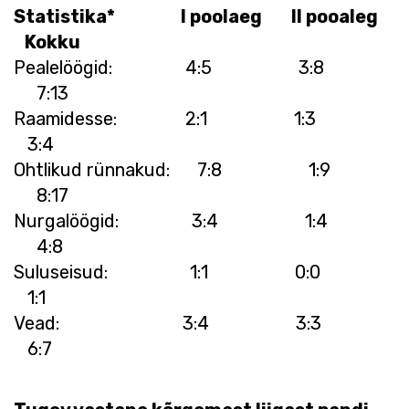
Statistika* I poolaeg II pooaleg
Kokku
Pealelöögid: 4:5 3:8
7:13
Raamidesse: 2:1 1:3
3:4
Ohtlikud rünnakud: 7:8 1:9
8:17
Nurgalöögid: 3:4 1:4
4:8
Suluseisud: 1:1 0:0
1:1
Vead: 3:4 3:3
6:7