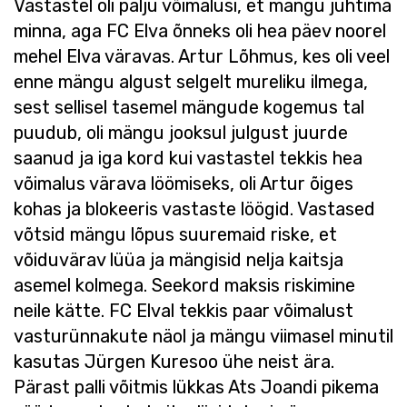
Vastastel oli palju võimalusi, et mängu juhtima
minna, aga FC Elva õnneks oli hea päev noorel
mehel Elva väravas. Artur Lõhmus, kes oli veel
enne mängu algust selgelt mureliku ilmega,
sest sellisel tasemel mängude kogemus tal
puudub, oli mängu jooksul julgust juurde
saanud ja iga kord kui vastastel tekkis hea
võimalus värava löömiseks, oli Artur õiges
kohas ja blokeeris vastaste löögid. Vastased
võtsid mängu lõpus suuremaid riske, et
võiduvärav lüüa ja mängisid nelja kaitsja
asemel kolmega. Seekord maksis riskimine
neile kätte. FC Elval tekkis paar võimalust
vasturünnakute näol ja mängu viimasel minutil
kasutas Jürgen Kuresoo ühe neist ära.
Pärast palli võitmis lükkas Ats Joandi pikema