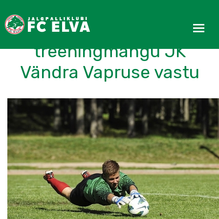
FC Elva võitis
treeningmängu JK
Vändra Vapruse vastu