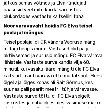
jätkus samas võtmes ja Elva ründajad
pääsesid veel mitu korda sarnastes
olukordades vastaste kaitseliini taha.
Noor väravavaht hoidis FC Elva teisel
poolajal mängus
Teisel poolajal oli JK Vändra Vapruse mäng
midagi hoopis muud. Vastased olid palju
aktiivsemad ja surusid mängu FC Elva värava
lähistele. Vastaste surve kandis vilja 68.
minutil, kui vasakul äärel mängiti üle FC Elva
kaitsjad ja anti värava ette madal sööt. Mees
õigel ajal õiges kohas oli Rait Sõrmus, kes
suunas palli paarilt meetril tühja väravasse.
Vastaste surve tõttu oli FC Elva selgelt
raskustes ja näha oli esimesi väsimuse märke.