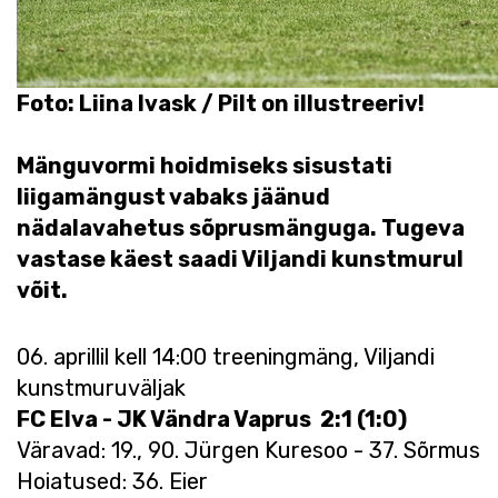
Foto: Liina Ivask / Pilt on illustreeriv!
Mänguvormi hoidmiseks sisustati
liigamängust vabaks jäänud
nädalavahetus sõprusmänguga. Tugeva
vastase käest saadi Viljandi kunstmurul
võit.
06. aprillil kell 14:00 treeningmäng, Viljandi
kunstmuruväljak
FC Elva - JK Vändra Vaprus 2:1 (1:0)
Väravad: 19., 90. Jürgen Kuresoo - 37. Sõrmus
Hoiatused: 36. Eier