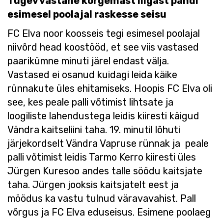
Tugev vastane kõrgemast liigast pandi
esimesel poolajal raskesse seisu
FC Elva noor koosseis tegi esimesel poolajal
niivõrd head koostööd, et see viis vastased
paarikümne minuti järel endast välja.
Vastased ei osanud kuidagi leida käike
rünnakute üles ehitamiseks. Hoopis FC Elva oli
see, kes peale palli võtimist lihtsate ja
loogiliste lahendustega leidis kiiresti käigud
Vändra kaitseliini taha. 19. minutil lõhuti
järjekordselt Vändra Vapruse rünnak ja peale
palli võtimist leidis Tarmo Kerro kiiresti üles
Jürgen Kuresoo andes talle söödu kaitsjate
taha. Jürgen jooksis kaitsjatelt eest ja
möödus ka vastu tulnud väravavahist. Pall
võrgus ja FC Elva eduseisus. Esimene poolaeg