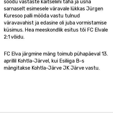
söödu vastaste kaitseliini taha ja üsna
sarnaselt esimesele väravale lükkas Jürgen
Kuresoo palli mööda vastu tulnud
väravavahist ja edasine oli juba vormistamise
küsimus. Hea meeskondlik esitus tõi FC Elvale
2:1 võidu.
FC Elva järgmine mäng toimub pühapäeval 13.
aprillil Kohtla-Järvel, kui Esiliiga B-s
mängitakse Kohtla-Järve JK Järve vastu.