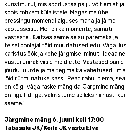
kunstmurul, mis soodustas palju võitlemist ja
sobis rohkem külalistele. Magasime ühe
pressingu momendi alguses maha ja jäime
kaotusseisu. Meil oli ka momente, samuti
vastastel. Kaitses saime seisu paremaks ja
teisel poolajal tõid muudatused edu. Väga ilus
karistuslöök ja kohe järgmisel minutil ideaalne
vasturünnak viisid meid ette. Vastased panid
jõudu juurde ja me tegime ka vahetused, mis
lõid rütmi natuke sassi. Peab rahul olema, seal
on kõigil väga raske mängida. Järgmine mäng
on liiga liidriga, valmistume selleks nii hästi kui
saame."
Järgmine mäng 6. juuni kell 17:00
Tabasalu JK/Keila JK vastu Elva