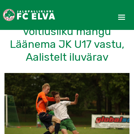
FC Elva U17 pidas
võitlusliku mängu
Läänema JK U17 vastu,
Aalistelt iluvärav