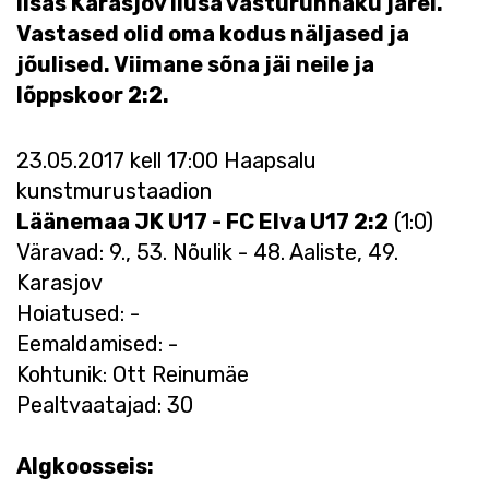
lisas Karasjov ilusa vasturünnaku järel.
Vastased olid oma kodus näljased ja
jõulised. Viimane sõna jäi neile ja
lõppskoor 2:2.
23.05.2017 kell 17:00 Haapsalu
kunstmurustaadion
Läänemaa JK U17 - FC Elva U17 2:2
(1:0)
Väravad: 9., 53. Nõulik - 48. Aaliste, 49.
Karasjov
Hoiatused: -
Eemaldamised: -
Kohtunik: Ott Reinumäe
Pealtvaatajad: 30
Algkoosseis: