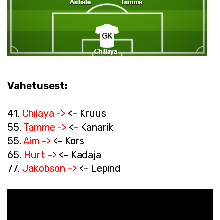
Vahetusest:
41.
Chilaya ->
<- Kruus
55.
Tamme ->
<- Kanarik
55.
Aim ->
<- Kors
65.
Hurt ->
<- Kadaja
77.
Jakobson ->
<- Lepind