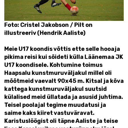
Foto: Cristel Jakobson / Pilt on
illustreeriv (Hendrik Aaliste)
Meie U17 koondis võttis ette selle hooaja
pikima reisi kui sõideti külla Läänemaa JK
U17 koondisele. Kohtumine toimus
Haapsalu kunstmuruväljakul millel oli
mõõtmeid vaevalt 90x45 m. Kitsal ja kõva
kattega kunstmuruväljakul suutsid
külalised meid üllatada ja asusid juhtima.
Teisel poolajal tegime muudatusi ja
saime kaks kiiret vastuväravat.
Karistuslöögist oli täpne Aaliste ja teise