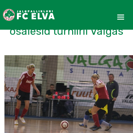
FC Elva tüdrukud
osalesid turniiril Valgas