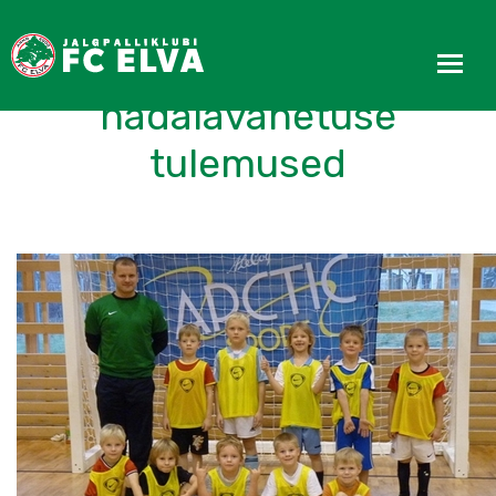
FC Elva noorte
nädalavahetuse
tulemused