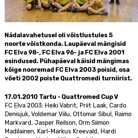
Nädalavahetusel oli võistlustules 5
noorte võistkonda. Laupäeval mängisid
FC Elva 98-, FC Elva 96- ja FC Elva 2001
esindused. Pühapäeval käisid mängimas
kõige nooremad FC Elva 2003 poisid, osa
võeti 2002 poiste Quattromedi turniirist.
17.01.2010 Tartu - Quattromed Cup V
FC Elva 2003: Heiki Vabrit, Priit Laak, Cardo
Denisjuk, Voldemar Viilu, Ottomar Sibul, Raimo
Markvard, Jasper Reilson, Orm Siimon
Madilainen, Karl-Markus Kreevald, Hardi