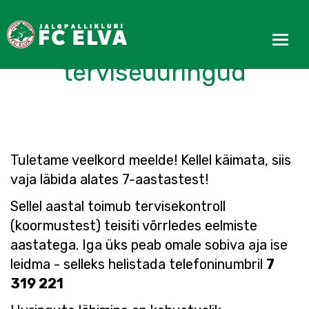
FC Elva noorsportlaste
terviseuuringud
Tuletame veelkord meelde! Kellel käimata, siis
vaja läbida alates 7-aastastest!
Sellel aastal toimub tervisekontroll
(koormustest) teisiti võrrledes eelmiste
aastatega. Iga üks peab omale sobiva aja ise
leidma - selleks helistada telefoninumbril
7
319 221