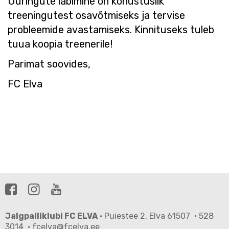
Uuringute läbimine on kohustuslik
treeningutest osavõtmiseks ja tervise
probleemide avastamiseks. Kinnituseks tuleb
tuua koopia treenerile!
Parimat soovides,
FC Elva
Jalgpalliklubi FC ELVA
· Puiestee 2, Elva 61507 · 528
3014 · fcelva@fcelva.ee