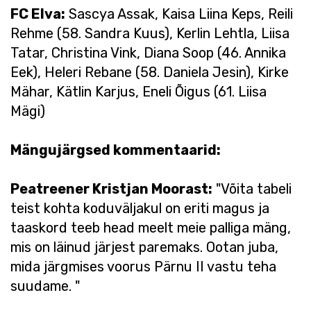
FC Elva:
Sascya Assak, Kaisa Liina Keps, Reili
Rehme (58. Sandra Kuus), Kerlin Lehtla, Liisa
Tatar, Christina Vink, Diana Soop (46. Annika
Eek), Heleri Rebane (58. Daniela Jesin), Kirke
Mähar, Kätlin Karjus, Eneli Õigus (61. Liisa
Mägi)
Mängujärgsed kommentaarid:
Peatreener Kristjan Moorast:
"Võita tabeli
teist kohta koduväljakul on eriti magus ja
taaskord teeb head meelt meie palliga mäng,
mis on läinud järjest paremaks. Ootan juba,
mida järgmises voorus Pärnu II vastu teha
suudame. "