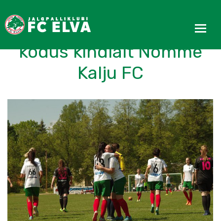
FC Elva naiskond alistas
kodus kindlalt Nõmme
Kalju FC