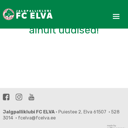
FC Elva kodulehel hetkel
ainult uudised!
Jalgpalliklubi FC ELVA
· Puiestee 2, Elva 61507 · 528
3014 · fcelva@fcelva.ee