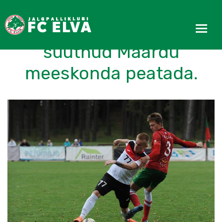
FC Elva kaitse ei
suutnud Maardu
meeskonda peatada.