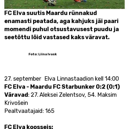
FC Elva suutis Maardu rünnakud
enamasti peatada, aga kahjuks jäi paari
momendi puhul otsustavusest puudu ja
seetõttu lõid vastased kaks väravat.
Foto: Liina Ivask
27. september Elva Linnastaadion kell 14:00
FC Elva - Maardu FC Starbunker 0:2 (0:1)
Väravad
: 27. Aleksei Zelentsov, 54. Maksim
Krivošein
Pealtvaatajaid: 165
FC Elva koosseis: