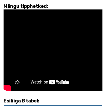
Mängu tipphetked:
Esiliiga B tabel: