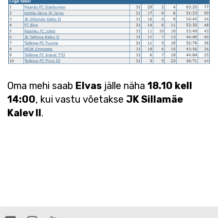
Oma mehi saab
Elvas
jälle näha
18.10 kell
14:00
, kui vastu võetakse
JK Sillamäe
Kalev II
.