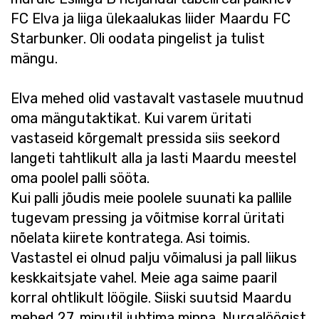
FC Elva ja liiga ülekaalukas liider Maardu FC
Starbunker. Oli oodata pingelist ja tulist
mängu.
Elva mehed olid vastavalt vastasele muutnud
oma mängutaktikat. Kui varem üritati
vastaseid kõrgemalt pressida siis seekord
langeti tahtlikult alla ja lasti Maardu meestel
oma poolel palli sööta.
Kui palli jõudis meie poolele suunati ka pallile
tugevam pressing ja võitmise korral üritati
nõelata kiirete kontratega. Asi toimis.
Vastastel ei olnud palju võimalusi ja pall liikus
keskkaitsjate vahel. Meie aga saime paaril
korral ohtlikult löögile. Siiski suutsid Maardu
mehed 27. minutil juhtima minna. Nurgalöögist