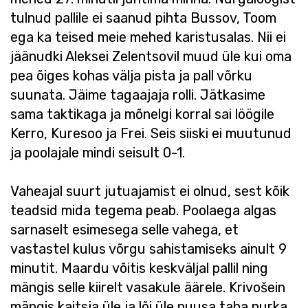
tulnud pallile ei saanud pihta Bussov, Toom
ega ka teised meie mehed karistusalas. Nii ei
jäänudki Aleksei Zelentsovil muud üle kui oma
pea õiges kohas välja pista ja pall võrku
suunata. Jäime tagaajaja rolli. Jätkasime
sama taktikaga ja mõnelgi korral sai löögile
Kerro, Kuresoo ja Frei. Seis siiski ei muutunud
ja poolajale mindi seisult 0-1.
Vaheajal suurt jutuajamist ei olnud, sest kõik
teadsid mida tegema peab. Poolaega algas
sarnaselt esimesega selle vahega, et
vastastel kulus võrgu sahistamiseks ainult 9
minutit. Maardu võitis keskväljal pallil ning
mängis selle kiirelt vasakule äärele. Krivošein
mängis kaitsja üle ja lõi üle puusa taha nurka.