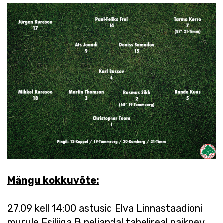
Mängu kokkuvõte:
27.09 kell 14:00 astusid Elva Linnastaadioni
murule Esiliiga B neljandal tabelireal paiknev