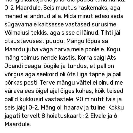
0-2 Maardule. Seis muutus raskemaks, aga
mehed ei andnud alla. Mida minut edasi seda
sügavamale kaitsesse vastased surusime.
Võimalusi tekkis, aga sisse ei läinud. Tihti jäi
otsustavusest puudu. Mängu lõpus sa
Maardu juba väga harva meie poolele. Kogu
mäng toimus nende kastis. Korra saigi Ats
Joandi peaga löögile ja tundus, et pall on
võrgus aga seekord oli Ats liiga täpne ja pall
põrkas posti. Terve mängu vältel ei olnud me
värava ees õigel ajal õiges kohas, kõik teised
pallid kukkusid vastastele. 90 minutit täis ja
seis jäigi 0-2. Mäng oli haarav ja tuline. Kokku
jagati tervelt 8 hoiatuskaarti: 2 Elvale ja 6
Maardule.