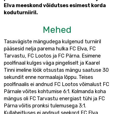
Elva meeskond võidutses esimest korda
koduturniiril.
Mehed
Tasavägiste mängudega kulgenud turniiril
pääsesid nelja parema hulka FC Elva, FC
Tarvastu, FC Lootos ja FC Pärna. Esimene
poolfinaal kulges väga pingeliselt ja Kaarel
Tinni imeline löök otsustas mängu saatuse 30
sekundit enne normaalaja lõppu. Teises
poolfinaalis ei andnud FC Lootos võimalust FC
Pärnale võites kohtumise 6:1. Kolmanda koha
mängus oli FC Tarvastu energiast tühi ja FC
Pärna võitis pronksi tulemusega 3:1.
Kullaheitluses ei andnud seekord FC Elva