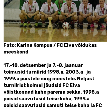
Foto: Karina Kompus / FC Elva võidukas
meeskond
17.-18. detsember ja 7.-8. jaanuar
toimusid turniirid 1998.a, 2003.a- ja
1999.a poistele ning meestele. Neljast
turniirist kolmel jõudsid FC Elva
võistkonnad kahe parema sekka. 1998.a
poisid saavutasid teise koha, 1999.a
poisid saavutasid samuti teise koha ja FC