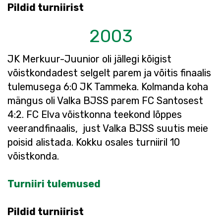
Pildid turniirist
2003
JK Merkuur-Juunior oli jällegi kõigist
võistkondadest selgelt parem ja võitis finaalis
tulemusega 6:0 JK Tammeka. Kolmanda koha
mängus oli Valka BJSS parem FC Santosest
4:2. FC Elva võistkonna teekond lõppes
veerandfinaalis, just Valka BJSS suutis meie
poisid alistada. Kokku osales turniiril 10
võistkonda.
Turniiri tulemused
Pildid turniirist