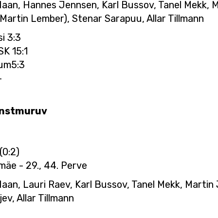
 Haan, Hannes Jennsen, Karl Bussov, Tanel Mekk, 
Martin Lember), Stenar Sarapuu, Allar Tillmann
i 3:3
K 15:1
ium5:3
-
Kunstmuruv
(0:2)
mäe - 29., 44. Perve
 Haan, Lauri Raev, Karl Bussov, Tanel Mekk, Marti
ev, Allar Tillmann