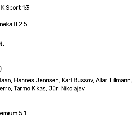
K Sport 1:3
eka II 2:5
0
t.
)
Haan, Hannes Jennsen, Karl Bussov, Allar Tillmann
rro, Tarmo Kikas, Jüri Nikolajev
1
remium 5:1