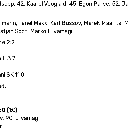
sepp, 42. Kaarel Vooglaid, 45. Egon Parve, 52. Ja
 Tillmann, Tanel Mekk, Karl Bussov, Marek Määrits,
ristjan Sööt, Marko Liivamägi
de 2:2
II 3:7
i SK 11:0
st.
3:0
(1:0)
v, 90. Liivamägi
r