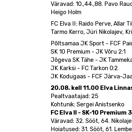
Väravad: 10.,44.,88. Pavo Raud
Heigo Holm
FC Elva II: Raido Perve, Allar
Tarmo Kerro, Jüri Nikolajev, K
Põltsamaa JK Sport - FCF Pai
SK 10 Premium - JK Võru 2:1
Jõgeva SK Tähe - JK Tammeka 
JK Karksi - FC Tarkon 0:2
JK Kodugaas - FCF Järva-Jaan
20.08. kell 11.00 Elva Linna
Pealtvaatajad: 25
Kohtunik: Sergei Anistsenko
FC Elva II - SK-10 Premium 
Väravad: 32. Sööt, 64. Nikolaje
Hoiatused: 31. Sööt, 61. Lembe