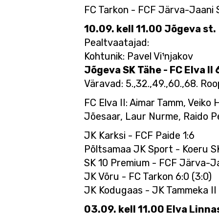
FC Tarkon - FCF Järva-Jaani 
10.09. kell 11.00 Jõgeva st.
Pealtvaatajad:
Kohtunik: Pavel Vi¹njakov
Jõgeva SK Tähe - FC Elva II 
Väravad: 5.,32.,49.,60.,68. Roop
FC Elva II: Aimar Tamm, Veiko 
Jõesaar, Laur Nurme, Raido Pe
JK Karksi - FCF Paide 1:6
Põltsamaa JK Sport - Koeru SK
SK 10 Premium - FCF Järva-Jaa
JK Võru - FC Tarkon 6:0 (3:0)
JK Kodugaas - JK Tammeka II 2
03.09. kell 11.00 Elva Linna