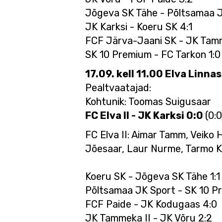
Jõgeva SK Tähe - Põltsamaa J
JK Karksi - Koeru SK 4:1
FCF Järva-Jaani SK - JK Tamm
SK 10 Premium - FC Tarkon 1:
17.09. kell 11.00 Elva Linnas
Pealtvaatajad:
Kohtunik: Toomas Suigusaar
FC Elva II - JK Karksi 0:0
(0:0
FC Elva II: Aimar Tamm, Veiko 
Jõesaar, Laur Nurme, Tarmo Ke
Koeru SK - Jõgeva SK Tähe 1:
Põltsamaa JK Sport - SK 10 P
FCF Paide - JK Kodugaas 4:0
JK Tammeka II - JK Võru 2:2