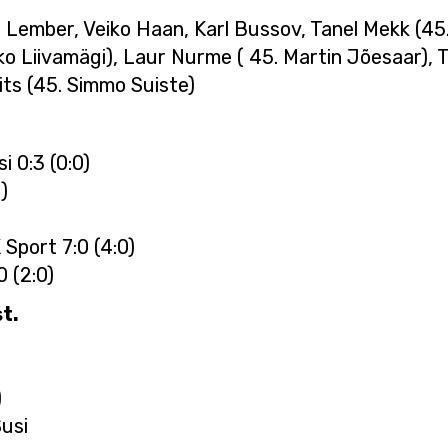
in Lember, Veiko Haan, Karl Bussov, Tanel Mekk (45
ko Liivamägi), Laur Nurme ( 45. Martin Jõesaar), T
ts (45. Simmo Suiste)
 0:3 (0:0)
)
Sport 7:0 (4:0)
 (2:0)
t.
)
Susi