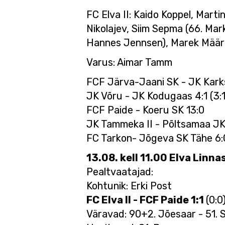
FC Elva II: Kaido Koppel, Mart
Nikolajev, Siim Sepma (66. Mar
Hannes Jennsen), Marek Määri
Varus: Aimar Tamm
FCF Järva-Jaani SK - JK Karksi
JK Võru - JK Kodugaas 4:1 (3:1
FCF Paide - Koeru SK 13:0
JK Tammeka II - Põltsamaa JK 
FC Tarkon- Jõgeva SK Tähe 6:0
13.08. kell 11.00 Elva Linnas
Pealtvaatajad:
Kohtunik: Erki Post
FC Elva II - FCF Paide 1:1
(0:0
Väravad: 90+2. Jõesaar - 51. 