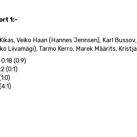
rt 1:-
 Kikas, Veiko Haan (Hannes Jennsen), Karl Bussov,
o Liivamägi), Tarmo Kerro, Marek Määrits, Kristj
0:18 (0:9)
2 (0:1)
1:0)
(4:1)