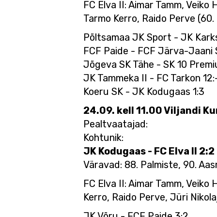
FC Elva II: Aimar Tamm, Veiko
Tarmo Kerro, Raido Perve (60. 
Põltsamaa JK Sport - JK Karks
FCF Paide - FCF Järva-Jaani S
Jõgeva SK Tähe - SK 10 Prem
JK Tammeka II - FC Tarkon 12:
Koeru SK - JK Kodugaas 1:3
24.09. kell 11.00 Viljandi 
Pealtvaatajad:
Kohtunik:
JK Kodugaas - FC Elva II 2:2
Väravad: 88. Palmiste, 90. Aas
FC Elva II: Aimar Tamm, Veiko
Kerro, Raido Perve, Jüri Nikolaj
JK Võru - FCF Paide 3:2