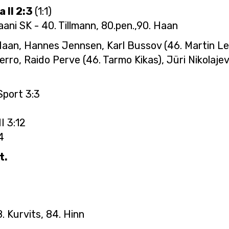
 II 2:3
(1:1)
ni SK - 40. Tillmann, 80.pen.,90. Haan
 Haan, Hannes Jennsen, Karl Bussov (46. Martin Le
ro, Raido Perve (46. Tarmo Kikas), Jüri Nikolajev,
port 3:3
I 3:12
4
t.
8. Kurvits, 84. Hinn