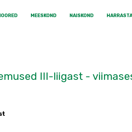
NOORED
MEESKOND
NAISKOND
HARRAST
lemused III-liigast - viimase
st