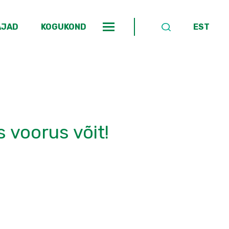
AJAD
KOGUKOND
EST
s voorus võit!