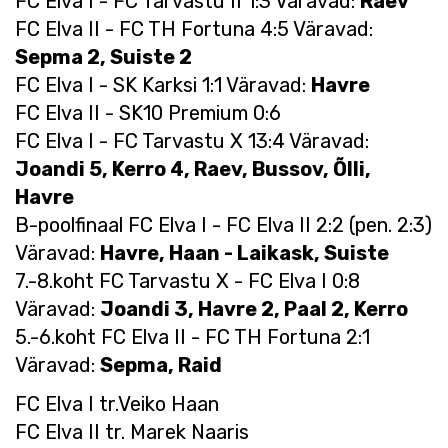
FC Elva I - FC Tarvastu II 1:3 Väravad:
Raev
FC Elva II - FC TH Fortuna 4:5 Väravad:
Sepma 2, Suiste 2
FC Elva I - SK Karksi 1:1 Väravad:
Havre
FC Elva II - SK10 Premium 0:6
FC Elva I - FC Tarvastu X 13:4 Väravad:
Joandi 5, Kerro 4, Raev, Bussov, Õlli,
Havre
B-poolfinaal FC Elva I - FC Elva II 2:2 (pen. 2:3)
Väravad:
Havre, Haan - Laikask, Suiste
7.-8.koht FC Tarvastu X - FC Elva I 0:8
Väravad:
Joandi 3, Havre 2, Paal 2, Kerro
5.-6.koht FC Elva II - FC TH Fortuna 2:1
Väravad:
Sepma, Raid
FC Elva I tr.Veiko Haan
FC Elva II tr. Marek Naaris