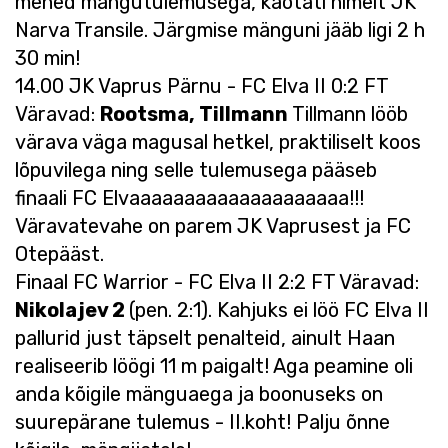
mehed mängutulemusega, kaotati nimelt JK
Narva Transile. Järgmise mänguni jääb ligi 2 h
30 min!
14.00 JK Vaprus Pärnu - FC Elva II 0:2 FT
Väravad:
Rootsma, Tillmann
Tillmann lööb
värava väga magusal hetkel, praktiliselt koos
lõpuvilega ning selle tulemusega pääseb
finaali FC Elvaaaaaaaaaaaaaaaaaaaa!!!
Väravatevahe on parem JK Vaprusest ja FC
Otepääst.
Finaal FC Warrior - FC Elva II 2:2 FT Väravad:
Nikolajev 2
(pen. 2:1). Kahjuks ei löö FC Elva II
pallurid just täpselt penalteid, ainult Haan
realiseerib löögi 11 m paigalt! Aga peamine oli
anda kõigile mänguaega ja boonuseks on
suurepärane tulemus - II.koht! Palju õnne