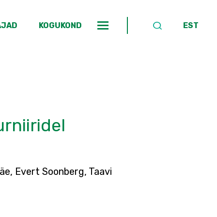
AJAD
KOGUKOND
EST
rniiridel
mäe, Evert Soonberg, Taavi