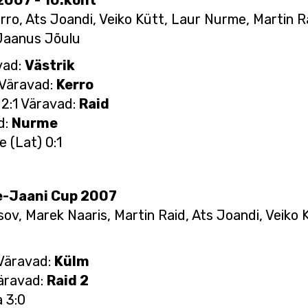
 2007 - 10.koht
rro, Ats Joandi, Veiko Kütt, Laur Nurme, Martin Ra
 Jaanus Jõulu
avad:
Västrik
 Väravad:
Kerro
 2:1 Väravad:
Raid
d:
Nurme
e (Lat) 0:1
re-Jaani Cup 2007
ov, Marek Naaris, Martin Raid, Ats Joandi, Veiko K
 Väravad:
Külm
Väravad:
Raid 2
a 3:0