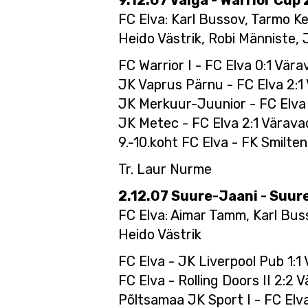
9
.12.07 Valga - Warrior Cup
FC Elva: Karl Bussov, Tarmo Ke
Heido Västrik, Robi Männiste,
FC Warrior I - FC Elva 0:1 Vär
JK Vaprus Pärnu - FC Elva 2:1
JK Merkuur-Juunior - FC Elva
JK Metec - FC Elva 2:1 Värava
9.-10.koht FC Elva - FK Smilten
Tr. Laur Nurme
2.12.07 Suure-Jaani - Suu
FC Elva: Aimar Tamm, Karl Buss
Heido Västrik
FC Elva - JK Liverpool Pub 1:1
FC Elva - Rolling Doors II 2:2 
Põltsamaa JK Sport I - FC Elv