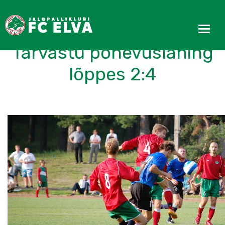
FC Elva II versus FC
Tarvastu põnevuslahing
lõppes 2:4