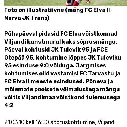
Foto on illustratiivne (mäng FC Elva II -
Narva JK Trans)
Pühapäeval pidasid FC Elva võistkonnad
Viljandi kunstmurul kaks sõprusmängu.
Päeval kohtusid JK Tulevik 95 ja FCE
Otepää 95, kohtumine lõppes JK Tuleviku
95 esinduse 9:0 võiduga. Järgmises
kohtumises olid vastamisi FC Tarvastu ja
FC Elva II meeste esindused. Põneva ja
mõlemate poolsete võimalustega mängu
võitis Viljandimaa võistkond tulemusega
4:2
21.03.10 kell 16:00 sõpruskohtumine, Viljandi