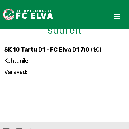
FC Elva D1 kaotas
suurelt
SK 10 Tartu D1 - FC Elva D1 7:0
(1:0)
Kohtunik:
Väravad: