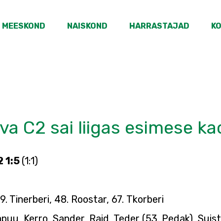
MEESKOND
NAISKOND
HARRASTAJAD
K
va C2 sai liigas esimese k
2 1:5
(1:1)
9. Tinerberi, 48. Roostar, 67. Tkorberi
puu, Kerro, Sander, Raid, Teder (53. Pedak), Suist