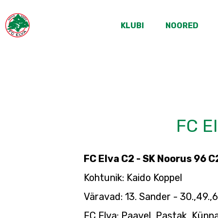
KLUBI
NOORED
FC El
FC Elva C2 - SK Noorus 96 C
Kohtunik: Kaido Koppel
Väravad: 13. Sander - 30.,49.,6
FC Elva: Paavel, Pastak, Künna