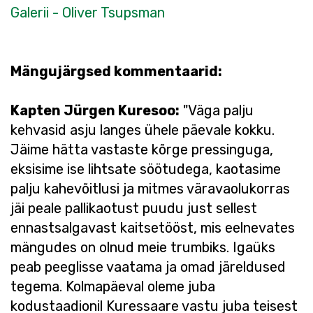
Galerii - Oliver Tsupsman
Mängujärgsed kommentaarid:
Kapten Jürgen Kuresoo:
"Väga palju
kehvasid asju langes ühele päevale kokku.
Jäime hätta vastaste kõrge pressinguga,
eksisime ise lihtsate söötudega, kaotasime
palju kahevõitlusi ja mitmes väravaolukorras
jäi peale pallikaotust puudu just sellest
ennastsalgavast kaitsetööst, mis eelnevates
mängudes on olnud meie trumbiks. Igaüks
peab peeglisse vaatama ja omad järeldused
tegema. Kolmapäeval oleme juba
kodustaadionil Kuressaare vastu juba teisest