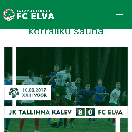
Esindus sai kalevlastelt
korraliku sauna