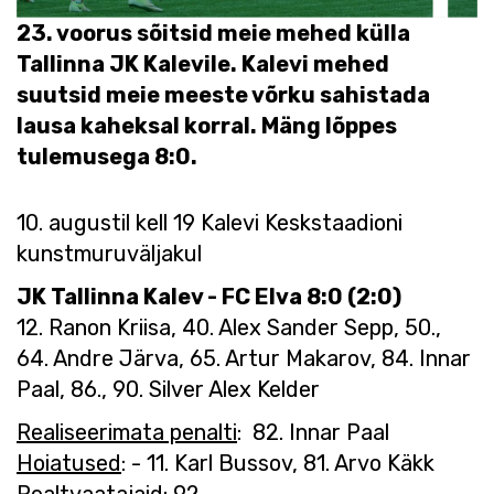
23. voorus sõitsid meie mehed külla
Tallinna JK Kalevile. Kalevi mehed
suutsid meie meeste võrku sahistada
lausa kaheksal korral. Mäng lõppes
tulemusega 8:0.
10. augustil kell 19 Kalevi Keskstaadioni
kunstmuruväljakul
JK Tallinna Kalev - FC Elva 8:0 (2:0)
12. Ranon Kriisa, 40. Alex Sander Sepp, 50.,
64. Andre Järva, 65. Artur Makarov, 84. Innar
Paal, 86., 90. Silver Alex Kelder
Realiseerimata penalti
: 82. Innar Paal
Hoiatused
: - 11. Karl Bussov, 81. Arvo Käkk
Pealtvaatajaid
: 92