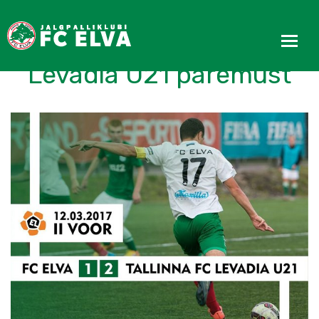
Esindus pidi tunnistama
Levadia U21 paremust