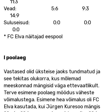
11:3
Vead: 5:6 9:3
14:9
Suluseisud: 0:0 0:0
0:0
* FC Elva näitajad eespool
I poolaeg
Vastased olid üksteise jaoks tundmatud ja
see tekitas olukorra, kus mõlemad
meeskonnad mängisid väga ettevaatlikult.
Terve esimene poolaeg möödus väheste
võimalustega. Esimene hea võimalus oli FC
Elva kasutada, kui Jürgen Kuresoo mängis