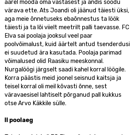
äärel mööda oma vastasest ja andis söödu
värava ette. Ats Joandi oli jäänud täiesti üksi,
aga meie õnnetuseks ebaõnnestus ta löök
täiesti ja ta lõi viielt meetrilt palli taevasse. FC
Elva sai poolaja jooksul veel paar
poolvõimalust, kuid äärtelt antud tsenderdusi
ei suudetud ära kasutada. Poolaja parimad
võimalused olid Raasiku meeskonnal.
Nurgalöögi järgselt saadi kahel korral löögile.
Korra päästis meid joonel seisnud kaitsja ja
teisel korral oli meil kõvasti õnne, sest
väravaesisel lahtiselt põrganud pall kukkus
otse Arvo Käkkile sülle.
II poolaeg