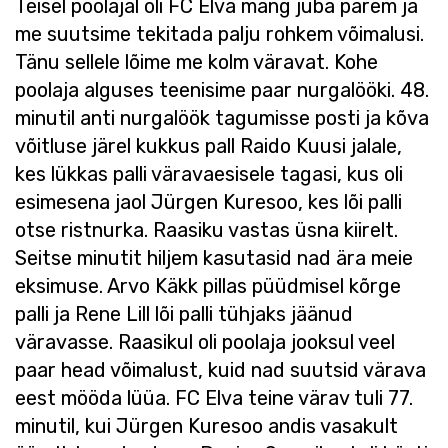
Teisel poolajal oli FC Elva mäng juba parem ja
me suutsime tekitada palju rohkem võimalusi.
Tänu sellele lõime me kolm väravat. Kohe
poolaja alguses teenisime paar nurgalööki. 48.
minutil anti nurgalöök tagumisse posti ja kõva
võitluse järel kukkus pall Raido Kuusi jalale,
kes lükkas palli väravaesisele tagasi, kus oli
esimesena jaol Jürgen Kuresoo, kes lõi palli
otse ristnurka. Raasiku vastas üsna kiirelt.
Seitse minutit hiljem kasutasid nad ära meie
eksimuse. Arvo Käkk pillas püüdmisel kõrge
palli ja Rene Lill lõi palli tühjaks jäänud
väravasse. Raasikul oli poolaja jooksul veel
paar head võimalust, kuid nad suutsid värava
eest mööda lüüa. FC Elva teine värav tuli 77.
minutil, kui Jürgen Kuresoo andis vasakult