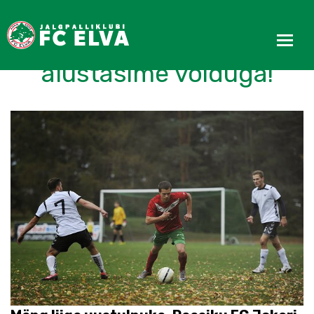
Esiliiga B hooaega
alustasime võiduga!