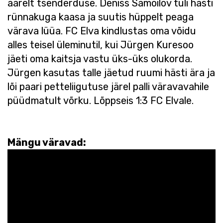
äärelt tsenderduse. Deniss Samoilov tuli hästi
rünnakuga kaasa ja suutis hüppelt peaga
värava lüüa. FC Elva kindlustas oma võidu
alles teisel üleminutil, kui Jürgen Kuresoo
jäeti oma kaitsja vastu üks-üks olukorda.
Jürgen kasutas talle jäetud ruumi hästi ära ja
lõi paari petteliigutuse järel palli väravavahile
püüdmatult võrku. Lõppseis 1:3 FC Elvale.
Mängu väravad: