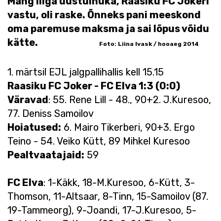
Mäng liiga uustulnuka, Raasiku FC Jokeri
vastu, oli raske. Õnneks pani meeskond
oma paremuse maksma ja sai lõpus võidu
kätte.
Foto: Liina Ivask / hooaeg 2014
1. märtsil EJL jalgpallihallis kell 15.15
Raasiku FC Joker - FC Elva 1:3 (0:0)
Väravad
: 55. Rene Lill - 48., 90+2. J.Kuresoo,
77. Deniss Samoilov
Hoiatused:
6. Mairo Tikerberi, 90+3. Ergo
Teino - 54. Veiko Kütt, 89 Mihkel Kuresoo
Pealtvaatajaid:
59
FC Elva
: 1-Käkk, 18-M.Kuresoo, 6-Kütt, 3-
Thomson, 11-Altsaar, 8-Tinn, 15-Samoilov (87.
19-Tammeorg), 9-Joandi, 17-J.Kuresoo, 5-