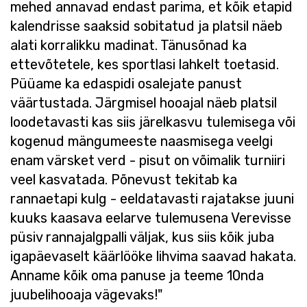
mehed annavad endast parima, et kõik etapid
kalendrisse saaksid sobitatud ja platsil näeb
alati korralikku madinat. Tänusõnad ka
ettevõtetele, kes sportlasi lahkelt toetasid.
Püüame ka edaspidi osalejate panust
väärtustada. Järgmisel hooajal näeb platsil
loodetavasti kas siis järelkasvu tulemisega või
kogenud mängumeeste naasmisega veelgi
enam värsket verd - pisut on võimalik turniiri
veel kasvatada. Põnevust tekitab ka
rannaetapi kulg - eeldatavasti rajatakse juuni
kuuks kaasava eelarve tulemusena Verevisse
püsiv rannajalgpalli väljak, kus siis kõik juba
igapäevaselt käärlööke lihvima saavad hakata.
Anname kõik oma panuse ja teeme 10nda
juubelihooaja vägevaks!"