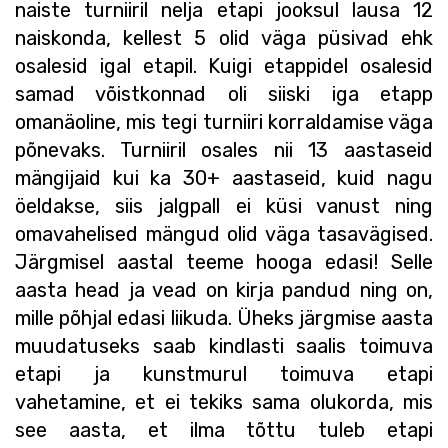
naiste turniiril nelja etapi jooksul lausa 12
naiskonda, kellest 5 olid väga püsivad ehk
osalesid igal etapil. Kuigi etappidel osalesid
samad võistkonnad oli siiski iga etapp
omanäoline, mis tegi turniiri korraldamise väga
põnevaks. Turniiril osales nii 13 aastaseid
mängijaid kui ka 30+ aastaseid, kuid nagu
öeldakse, siis jalgpall ei küsi vanust ning
omavahelised mängud olid väga tasavägised.
Järgmisel aastal teeme hooga edasi! Selle
aasta head ja vead on kirja pandud ning on,
mille põhjal edasi liikuda. Üheks järgmise aasta
muudatuseks saab kindlasti saalis toimuva
etapi ja kunstmurul toimuva etapi
vahetamine, et ei tekiks sama olukorda, mis
see aasta, et ilma tõttu tuleb etapi