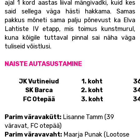
ajal 1 kord aastas liival mängivadki, kuid kes
said sellega väga hästi hakkama. Samas
pakkus mõneti sama palju põnevust ka Elva
Lahtiste IV etapp, mis toimus kunstmurul,
kuna kõigile tuttaval pinnal sai näha väga
tuliseid võistlusi.
NAISTE AUTASUSTAMINE
JK Vutineiud
1. koht
36
SK Barca
2. koht
34
FC Otepää
3. koht
34
Parim väravakütt:
Lisanne Tamm (39
väravat, FC otepää)
Parim väravavaht:
Maarja Punak (Lootose