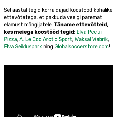
Sel aastal tegid korraldajad koostööd kohalike
ettevõtetega, et pakkuda veelgi paremat
elamust mängijatele.
Täname ettevõtteid,
kes meiega koostööd tegid
:
Elva Peetri
Pizza
,
A. Le Coq Arctic Sport
,
Waksal Wabrik
,
Elva Seikluspark
ning
Globalsoccerstore.com
!