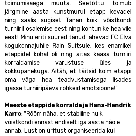
toimumisaega muuta. Seetõttu toimub
järgmine aasta kunstmurul etapp kevadel
ning saalis sügisel. Tänan kõiki võistkondi
turniiril osalemise eest ning kohtunike hea vile
eest! Minu eriti suured tänud lähevad FC Elva
kogukonnajuhile Rain Suitsule, kes enamikel
etappidel kohal oli ning aitas kaasa turniiri
korraldamise varustuse üles ja
kokkupanekuga. Aitäh, et täitsid kolm etappi
oma väga hea teadvustamisega lisades
igasse turniiripäeva rohkeid emotsioone!"
Meeste etappide korraldaja Hans-Hendrik
Karro
: "Rõõm näha, et stabiilne hulk
võistkondi ennast endiselt iga aasta näole
annab. Lust on üritust organiseerida kui