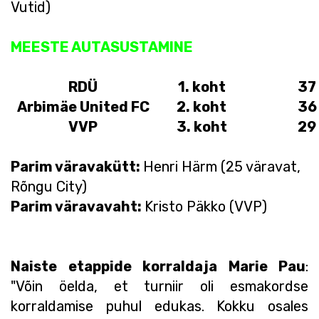
Vutid)
MEESTE AUTASUSTAMINE
RDÜ
1. koht
37
Arbimäe United FC
2. koht
36
VVP
3. koht
29
Parim väravakütt:
Henri Härm (25 väravat,
Rõngu City)
Parim väravavaht:
Kristo Päkko (VVP)
Naiste etappide korraldaja Marie Pau
:
"Võin öelda, et turniir oli esmakordse
korraldamise puhul edukas. Kokku osales