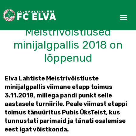
Elva Lahtised
Meistrivõistlused
minijalgpallis 2018 on
lõppenud
Elva Lahtiste Meistrivõistluste
minijalgpallis viimane etapp toimus
3.11.2018, millega pandi punkt selle
aastasele turniirile. Peale viimast etappi
toimus tänuüritus Pubis ÜksTeist, kus
tunnustati parimaid ja tänati osalemise
eest igat võistkonda.