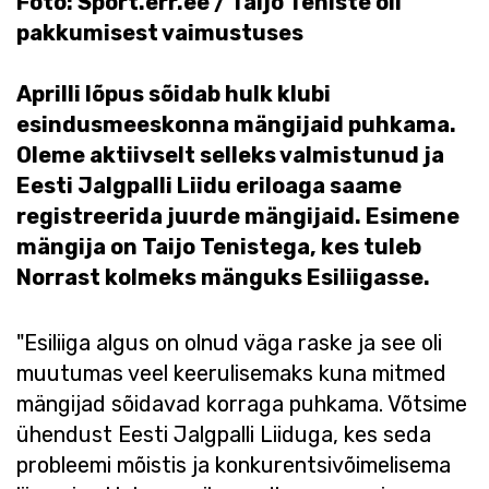
Foto: Sport.err.ee / Taijo Teniste oli
pakkumisest vaimustuses
Aprilli lõpus sõidab hulk klubi
esindusmeeskonna mängijaid puhkama.
Oleme aktiivselt selleks valmistunud ja
Eesti Jalgpalli Liidu eriloaga saame
registreerida juurde mängijaid. Esimene
mängija on Taijo Tenistega, kes tuleb
Norrast kolmeks mänguks Esiliigasse.
"Esiliiga algus on olnud väga raske ja see oli
muutumas veel keerulisemaks kuna mitmed
mängijad sõidavad korraga puhkama. Võtsime
ühendust Eesti Jalgpalli Liiduga, kes seda
probleemi mõistis ja konkurentsivõimelisema