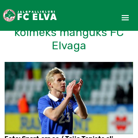
Eesti koondislane liitub
kolmeks mänguks FC
Elvaga