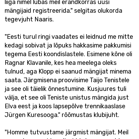
liiga nimel lubas meil erandkorras uusi
mängijaid registreerida." selgitas olukorda
tegevjuht Naaris.
"Eesti turul ringi vaadates ei leidnud me mitte
kedagi sobivat ja lõpuks hakkasime pakkumisi
tegema Eesti koondislastele. Esimene kõne oli
Ragnar Klavanile, kes hea meelega oleks
tulnud, aga Klopp ei saanud mängijat minema
saata. Järgmisena proovisime Taijo Tenistele
ja see oli täielik õnnestumine. Kusjuures tuli
välja, et see oli Teniste unistus mängida just
Elva eest ja koos lapsepõlve trennikaaslase
Jürgen Kuresooga." rõõmustas klubijuht.
"Homme tutvustame järgmist mängijat. Meil