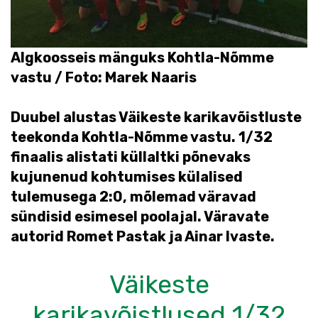
Algkoosseis mänguks Kohtla-Nõmme
vastu / Foto: Marek Naaris
Duubel alustas Väikeste karikavõistluste
teekonda Kohtla-Nõmme vastu. 1/32
finaalis alistati küllaltki põnevaks
kujunenud kohtumises külalised
tulemusega 2:0, mõlemad väravad
sündisid esimesel poolajal. Väravate
autorid Romet Pastak ja Ainar Ivaste.
Väikeste
karikavõistlused 1/32