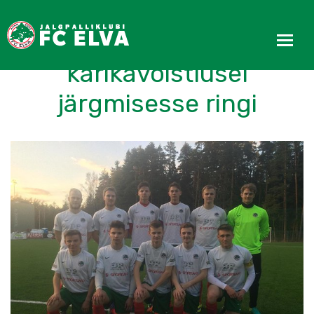
Duubel edenes Väikeste
karikavõistlusel
järgmisesse ringi