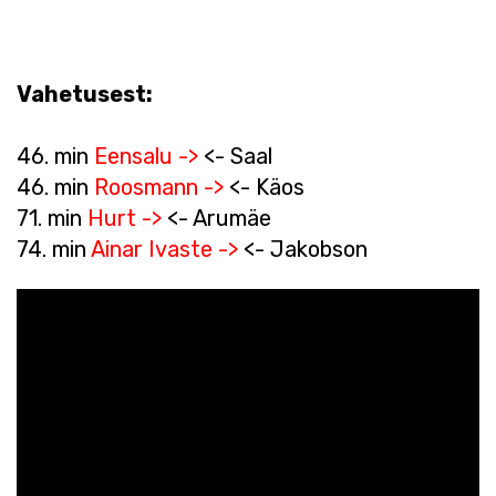
Vahetusest:
46. min
Eensalu ->
<- Saal
46. min
Roosmann ->
<- Käos
71. min
Hurt ->
<- Arumäe
74. min
Ainar Ivaste ->
<- Jakobson