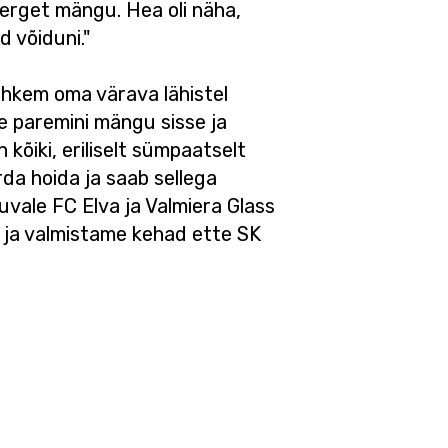
 kerget mängu. Hea oli näha,
d võiduni."
ohkem oma värava lähistel
me paremini mängu sisse ja
 kõiki, eriliselt sümpaatselt
da hoida ja saab sellega
uvale FC Elva ja Valmiera Glass
ja valmistame kehad ette SK