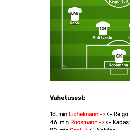
Vahetusest:
18. min
Eichelmann ->
<- Reigo
46. min
Roosmann ->
<- Kadast