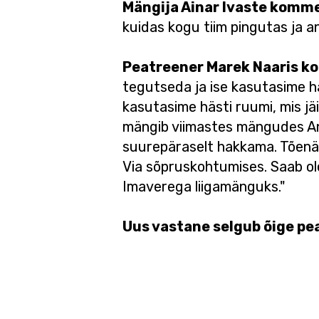
Mängija Ainar Ivaste komm
kuidas kogu tiim pingutas ja a
Peatreener Marek Naaris 
tegutseda ja ise kasutasime hä
kasutasime hästi ruumi, mis jäi 
mängib viimastes mängudes Anti
suurepäraselt hakkama. Tõenäol
Via sõpruskohtumises. Saab o
Imaverega liigamänguks."
Uus vastane selgub õige pea