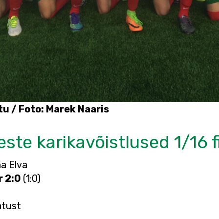
tu / Foto: Marek Naaris
este karikavõistlused 1/16 f
na Elva
r 2:0
(1:0)
atust