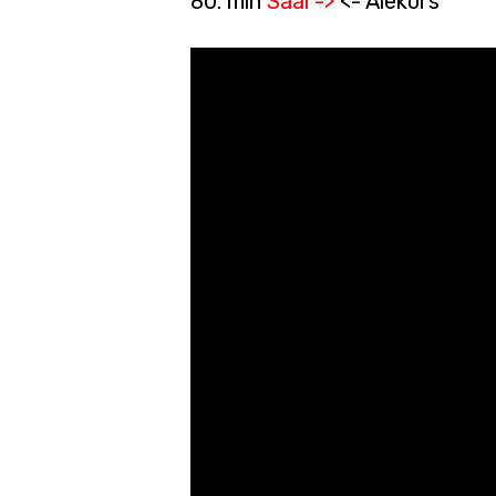
80. min
Saal ->
<- Alekõrs