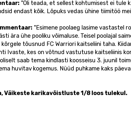
entaar:
"Oli teada, et sellest kohtumisest ei tule
ndsid endast kõik. Lõpuks vedas ühine tiimitöö mei
kommentaar:
"Esimene poolaeg lasime vastastel r
sti ära ühe pooliku võimaluse. Teisel poolajal sai
kõrgele tõusnud FC Warriori kaitseliini taha. Kiidan
 Ivaste, kes on võtnud vastutuse kaitseliinis kor
iselt saab tema kindlasti koosseisu 3. juunil toim
lema huvitav kogemus. Nüüd puhkame kaks päeva 
, Väikeste karikavõistluste 1/8 loos tulekul.