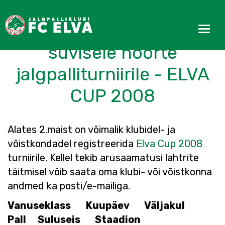
Algas registreerimine
suvisele noorte
jalgpalliturniirile - ELVA
CUP 2008
Alates 2.maist on võimalik klubidel- ja
võistkondadel registreerida
Elva Cup 2008
turniirile. Kellel tekib arusaamatusi lahtrite
täitmisel võib saata oma klubi- või võistkonna
andmed ka posti/e-mailiga.
Vanuseklass
Kuupäev
Väljakul
Pall
Suluseis
Staadion