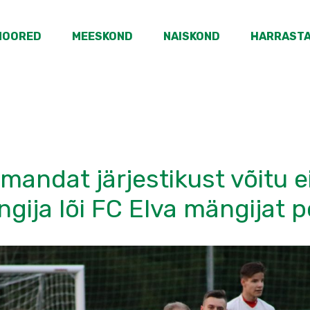
NOORED
MEESKOND
NAISKOND
HARRAST
lmandat järjestikust võitu 
gija lõi FC Elva mängijat 