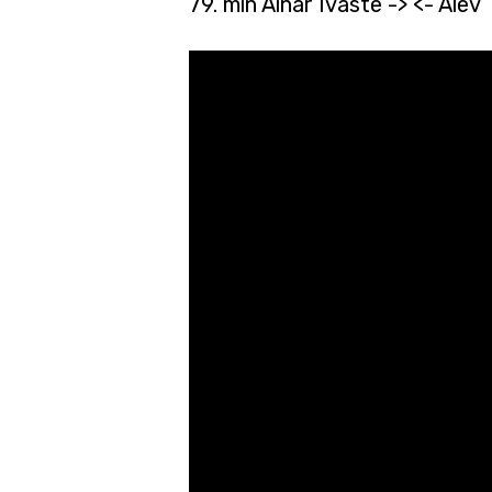
79. min Ainar Ivaste -> <- Alev