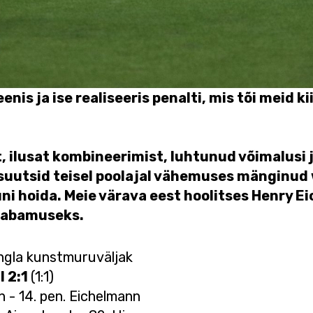
enis ja ise realiseeris penalti, mis tõi meid k
, ilusat kombineerimist, luhtunud võimalusi 
uutsid teisel poolajal vähemuses mänginud 
uni hoida. Meie värava eest hoolitses Henry Ei
 tabamuseks.
ungla kunstmuruväljak
I 2:1
(1:1)
in - 14. pen. Eichelmann