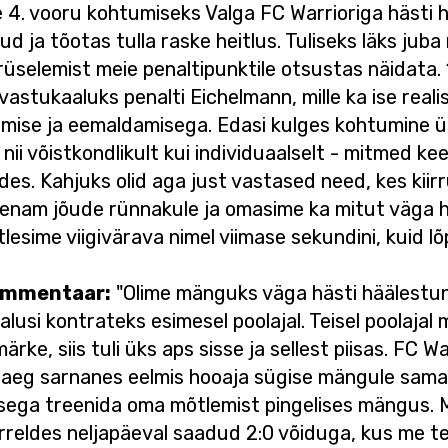
 4. vooru kohtumiseks Valga FC Warrioriga hästi h
ud ja tõotas tulla raske heitlus. Tuliseks läks jub
üselemist meie penaltipunktile otsustas näidata. 
vastukaaluks penalti Eichelmann, mille ka ise real
mise ja eemaldamisega. Edasi kulges kohtumine üs
i võistkondlikult kui individuaalselt - mitmed kee
es. Kahjuks olid aga just vastased need, kes kii
 enam jõude rünnakule ja omasime ka mitut väga h
esime viigivärava nimel viimase sekundini, kuid lõpp
kommentaar:
"Olime mänguks väga hästi häälestun
malusi kontrateks esimesel poolajal. Teisel poolaj
ärke, siis tuli üks aps sisse ja sellest piisas. FC W
poolaeg sarnanes eelmis hooaja sügise mängule sam
sega treenida oma mõtlemist pingelises mängus. 
õrreldes neljapäeval saadud 2:0 võiduga, kus me t