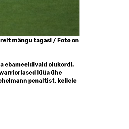
iirelt mängu tagasi / Foto on
ja ebameeldivaid olukordi.
warriorlased lüüa ühe
chelmann penaltist, kellele