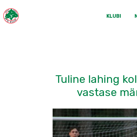
KLUBI
Tuline lahing ko
vastase män