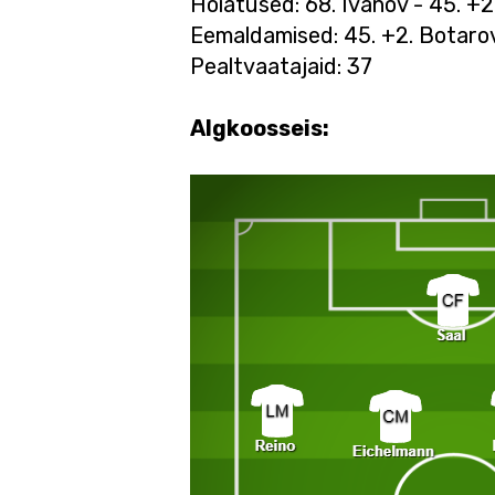
Hoiatused: 68. Ivanov - 45. +2.
Eemaldamised: 45. +2. Botaro
Pealtvaatajaid: 37
Algkoosseis: