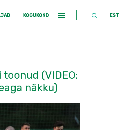
AJAD
KOGUKOND
EST
ei toonud (VIDEO:
peaga näkku)