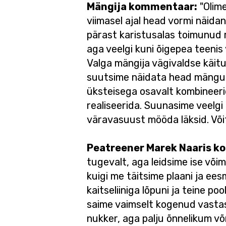
Mängija kommentaar:
"Olime
viimasel ajal head vormi näidan
pärast karistusalas toimunud r
aga veelgi kuni õigepea teenis 
Valga mängija vägivaldse käitu
suutsime näidata head mängu ni
üksteisega osavalt kombineerid
realiseerida. Suunasime veelgi
väravasuust mööda läksid. Võitl
Peatreener Marek Naaris 
tugevalt, aga leidsime ise või
kuigi me täitsime plaani ja eesm
kaitseliiniga lõpuni ja teine 
saime vaimselt kogenud vasta
nukker, aga palju õnnelikum v