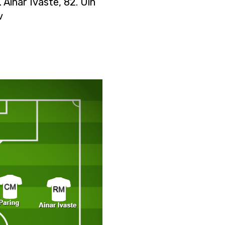
 Ainar Ivaste, 82. Uin
v