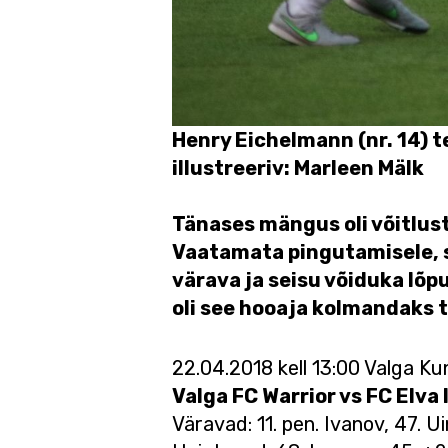
Henry Eichelmann (nr. 14) te
illustreeriv: Marleen Mälk
Tänases mängus oli võitlust
Vaatamata pingutamisele, s
värava ja seisu võiduka lõp
oli see hooaja kolmandaks
22.04.2018 kell 13:00 Valga K
Valga FC Warrior vs FC Elva I
Väravad: 11. pen. Ivanov, 47. U