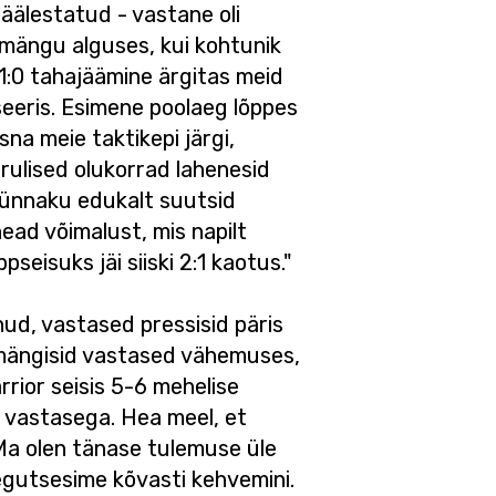
äälestatud - vastane oli
a mängu alguses, kui kohtunik
1:0 tahajäämine ärgitas meid
iseeris. Esimene poolaeg lõppes
na meie taktikepi järgi,
rulised olukorrad lahenesid
rrünnaku edukalt suutsid
ead võimalust, mis napilt
seisuks jäi siiski 2:1 kaotus."
ud, vastased pressisid päris
al mängisid vastased vähemuses,
arrior seisis 5-6 mehelise
a vastasega. Hea meel, et
Ma olen tänase tulemuse üle
egutsesime kõvasti kehvemini.