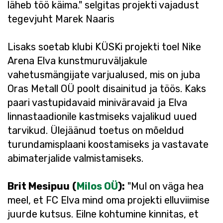
läheb töö käima." selgitas projekti vajadust
tegevjuht Marek Naaris
Lisaks soetab klubi KÜSKi projekti toel Nike
Arena Elva kunstmuruväljakule
vahetusmängijate varjualused, mis on juba
Oras Metall OÜ poolt disainitud ja töös. Kaks
paari vastupidavaid miniväravaid ja Elva
linnastaadionile kastmiseks vajalikud uued
tarvikud. Ülejäänud toetus on mõeldud
turundamisplaani koostamiseks ja vastavate
abimaterjalide valmistamiseks.
Brit Mesipuu
(
Milos OÜ
):
"Mul on väga hea
meel, et FC Elva mind oma projekti elluviimise
juurde kutsus. Eilne kohtumine kinnitas, et