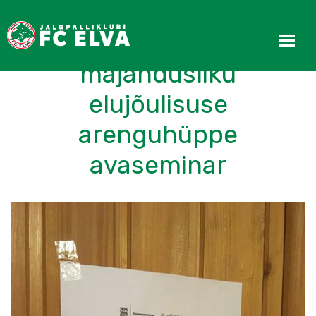
Toimus KÜSKi FC Elva
majandusliku
elujõulisuse
arenguhüppe
avaseminar