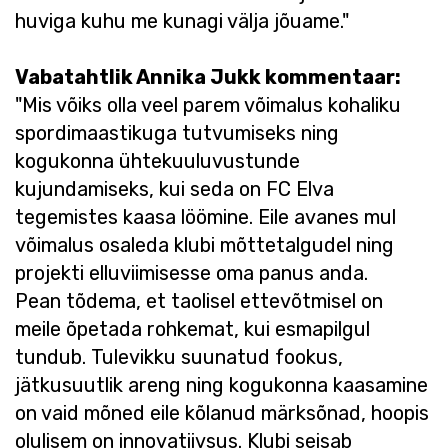
huviga kuhu me kunagi välja jõuame."
Vabatahtlik Annika Jukk kommentaar:
"Mis võiks olla veel parem võimalus kohaliku
spordimaastikuga tutvumiseks ning
kogukonna ühtekuuluvustunde
kujundamiseks, kui seda on FC Elva
tegemistes kaasa löömine. Eile avanes mul
võimalus osaleda klubi mõttetalgudel ning
projekti elluviimisesse oma panus anda.
Pean tõdema, et taolisel ettevõtmisel on
meile õpetada rohkemat, kui esmapilgul
tundub. Tulevikku suunatud fookus,
jätkusuutlik areng ning kogukonna kaasamine
on vaid mõned eile kõlanud märksõnad, hoopis
olulisem on innovatiivsus. Klubi seisab