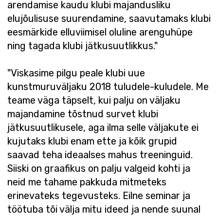
arendamise kaudu klubi majandusliku
elujõulisuse suurendamine, saavutamaks klubi
eesmärkide elluviimisel oluline arenguhüpe
ning tagada klubi jätkusuutlikkus."
"Viskasime pilgu peale klubi uue
kunstmuruväljaku 2018 tuludele-kuludele. Me
teame väga täpselt, kui palju on väljaku
majandamine tõstnud survet klubi
jätkusuutlikusele, aga ilma selle väljakute ei
kujutaks klubi enam ette ja kõik grupid
saavad teha ideaalses mahus treeninguid.
Siiski on graafikus on palju valgeid kohti ja
neid me tahame pakkuda mitmeteks
erinevateks tegevusteks. Eilne seminar ja
töötuba tõi välja mitu ideed ja nende suunal