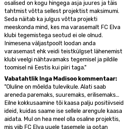
osalised on kogu hingega asja juures ja täis
tahtmist võtta sellest projektist maksimumi.
Seda näitab ka julgus võtta projekti
meeskonda mind, kes ma varasemalt FC Elva
klubi tegemistega seotud ei ole olnud.
Inimesena väljastpoolt loodan anda
varasemast ehk veidi teistkülgset lähenemist
klubi veelgi nähtavamaks tegemisel ja pildile
toomisel nii Eestis kui piiri taga."
Vabatahtlik Inga Madisoo kommentaar:
"Oluline on mõelda tulevikule. Alati saab
areneda paremaks, suuremaks, erilisemaks…
Eilne kokkusaamine tõi kaasa palju positiivseid
ideid, kuidas saame ise sellele arengule kaasa
aidata. Mul on hea meel olla osaline projektis,
mis viib FC Elva uuele tasemele ja ootan