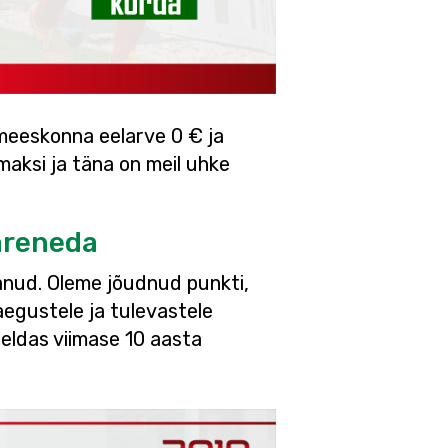
eeskonna eelarve 0 € ja
maksi ja täna on meil uhke
areneda
anud. Oleme jõudnud punkti,
aegustele ja tulevastele
rjeldas viimase 10 aasta