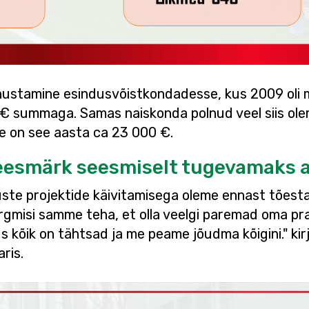
stamine esindusvõistkondadesse, kus 2009 oli m
 € summaga. Samas naiskonda polnud veel siis ole
ve on see aasta ca 23 000 €.
 eesmärk seesmiselt tugevamaks 
ste projektide käivitamisega oleme ennast tõest
ärgmisi samme teha, et olla veelgi paremad oma pr
kus kõik on tähtsad ja me peame jõudma kõigini." ki
ris.