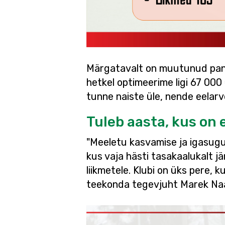
Märgatavalt on muutunud panu
hetkel optimeerime ligi 67 000
tunne naiste üle, nende eelar
Tuleb aasta, kus on
"Meeletu kasvamise ja igasugu
kus vaja hästi tasakaalukalt j
liikmetele. Klubi on üks pere, 
teekonda tegevjuht Marek Naa