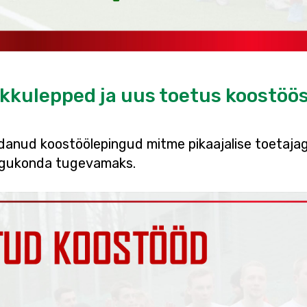
kkulepped ja uus toetus koostöö
anud koostöölepingud mitme pikaajalise toetajaga
kogukonda tugevamaks.