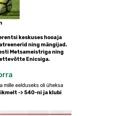
n
erentsi keskuses hooaja
eatreenerid ning mängijad.
esti Metsameistriga ning
ettevõtte Enicsiga.
orra
a mille eelduseks oli üheksa
iikmelt -> 540-ni ja klubi