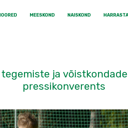
NOORED
MEESKOND
NAISKOND
HARRAST
 tegemiste ja võistkondad
pressikonverents