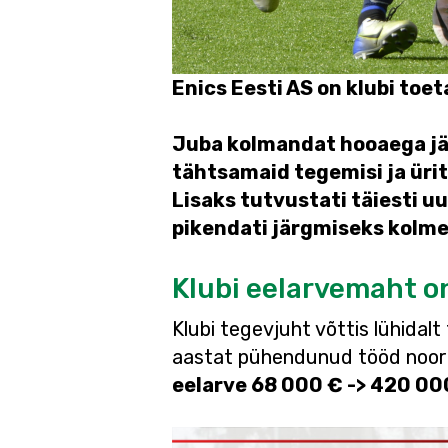
Enics Eesti AS on klubi toe
Juba kolmandat hooaega jär
tähtsamaid tegemisi ja üri
Lisaks tutvustati täiesti 
pikendati järgmiseks kolme
Klubi eelarvemaht o
Klubi tegevjuht võttis lühidalt
aastat pühendunud tööd noor
eelarve 68 000 € -> 420 00