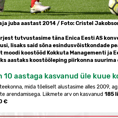
taja juba aastast 2014 / Foto: Cristel Jakobso
jest tutvustasime täna Enica Eesti AS konv
tusi, lisaks said sõna esindusvõistkondade p
uut moodi koostööd Kokkuta Managementi ja E
ks aastaks koostööleping piirkonna suurima 
n 10 aastaga kasvanud üle kuue k
 teekonna, mida tõeliselt alustasime alles 2009, ag
te arendamisega. Liikmete arv on kasvanud
185 l
0 €