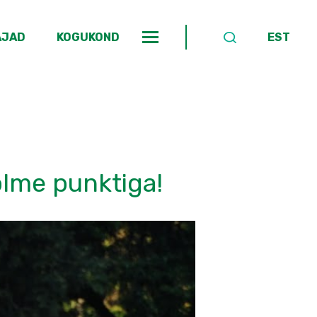
AJAD
KOGUKOND
EST
olme punktiga!