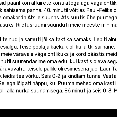
 paaril korral kiirete kontratega aga väga ohtlik
rk sahisema panna. 40. minutil võitles Paul-Feliks p
elle omakorda Atsile suunas. Ats suutis ühe puutega
e kasuks. Riietusruumi suunduti meie meeste minim
 teinud ja samuti jäi ka taktika samaks. Lepiti ain
sialgu. Teise poolaja käekäik oli küllaltki sarnane. 
ie väravale väga ohtlikuks ja kord päästis meid ha
nutil suurendasime oma edu, kui kastis oleva seg
väravavaht, teisele pallile oli esimesena jaol Lau
öök leidis tee võrku. Seis 0-2 ja kindlam tunne. Vast
Sellega lõigati näppu, kui Puuma mehed oma kasti 
alli alla nurka suunamisega. 86 minut ja seis 0-3.