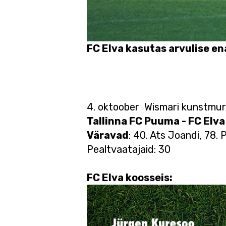
FC Elva kasutas arvulise en
Foto: Liin
4. oktoober Wismari kunstmuru
Tallinna FC Puuma - FC Elva 
Väravad
: 40. Ats Joandi, 78. 
Pealtvaatajaid: 30
FC Elva koosseis: