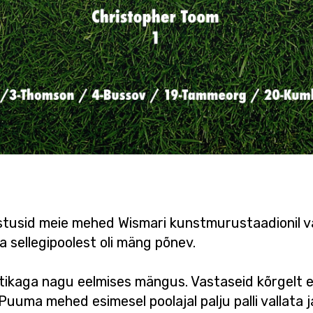
stusid meie mehed Wismari kunstmurustaadionil v
ga sellegipoolest oli mäng põnev.
kaga nagu eelmises mängus. Vastaseid kõrgelt ei p
Puuma mehed esimesel poolajal palju palli vallata ja