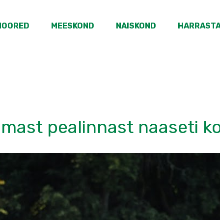
NOORED
MEESKOND
NAISKOND
HARRAST
lmast pealinnast naaseti k