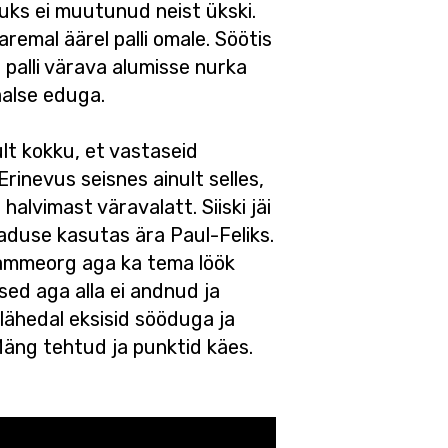
uks ei muutunud neist ükski.
aremal äärel palli omale. Söötis
 palli värava alumisse nurka
aalse eduga.
ult kokku, et vastaseid
Erinevus seisnes ainult selles,
lvimast väravalatt. Siiski jäi
aduse kasutas ära Paul-Feliks.
r Tammeorg aga ka tema löök
ased aga alla ei andnud ja
lähedal eksisid sööduga ja
 Mäng tehtud ja punktid käes.