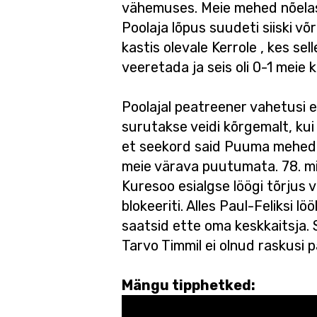
vähemuses. Meie mehed nõelasid
Poolaja lõpus suudeti siiski võ
kastis olevale Kerrole , kes s
veeretada ja seis oli 0-1 mei
Poolajal peatreener vahetusi ei
surutakse veidi kõrgemalt, kui e
et seekord said Puuma mehed me
meie värava puutumata. 78. mi
Kuresoo esialgse löögi tõrjus 
blokeeriti. Alles Paul-Feliksi l
saatsid ette oma keskkaitsja. 
Tarvo Timmil ei olnud raskusi p
Mängu tipphetked: