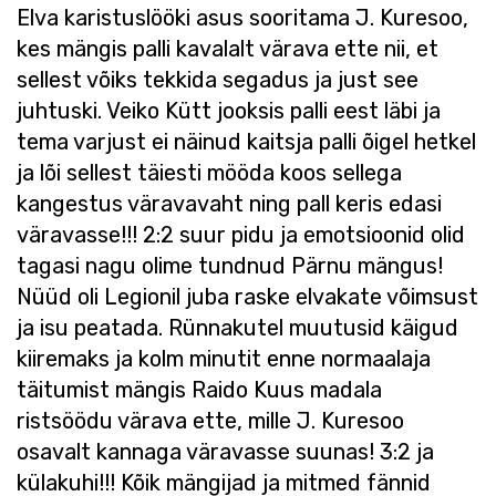
Elva karistuslööki asus sooritama J. Kuresoo,
kes mängis palli kavalalt värava ette nii, et
sellest võiks tekkida segadus ja just see
juhtuski. Veiko Kütt jooksis palli eest läbi ja
tema varjust ei näinud kaitsja palli õigel hetkel
ja lõi sellest täiesti mööda koos sellega
kangestus väravavaht ning pall keris edasi
väravasse!!! 2:2 suur pidu ja emotsioonid olid
tagasi nagu olime tundnud Pärnu mängus!
Nüüd oli Legionil juba raske elvakate võimsust
ja isu peatada. Rünnakutel muutusid käigud
kiiremaks ja kolm minutit enne normaalaja
täitumist mängis Raido Kuus madala
ristsöödu värava ette, mille J. Kuresoo
osavalt kannaga väravasse suunas! 3:2 ja
külakuhi!!! Kõik mängijad ja mitmed fännid