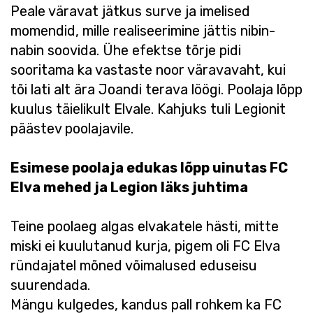
Peale väravat jätkus surve ja imelised
momendid, mille realiseerimine jättis nibin-
nabin soovida. Ühe efektse tõrje pidi
sooritama ka vastaste noor väravavaht, kui
tõi lati alt ära Joandi terava löögi. Poolaja lõpp
kuulus täielikult Elvale. Kahjuks tuli Legionit
päästev poolajavile.
Esimese poolaja edukas lõpp uinutas FC
Elva mehed ja Legion läks juhtima
Teine poolaeg algas elvakatele hästi, mitte
miski ei kuulutanud kurja, pigem oli FC Elva
ründajatel mõned võimalused eduseisu
suurendada.
Mängu kulgedes, kandus pall rohkem ka FC