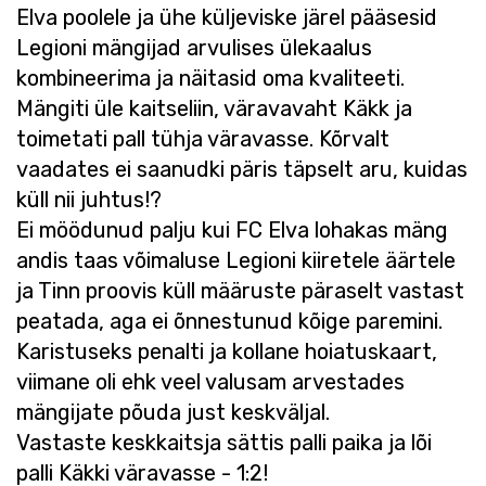
Elva poolele ja ühe küljeviske järel pääsesid
Legioni mängijad arvulises ülekaalus
kombineerima ja näitasid oma kvaliteeti.
Mängiti üle kaitseliin, väravavaht Käkk ja
toimetati pall tühja väravasse. Kõrvalt
vaadates ei saanudki päris täpselt aru, kuidas
küll nii juhtus!?
Ei möödunud palju kui FC Elva lohakas mäng
andis taas võimaluse Legioni kiiretele äärtele
ja Tinn proovis küll määruste päraselt vastast
peatada, aga ei õnnestunud kõige paremini.
Karistuseks penalti ja kollane hoiatuskaart,
viimane oli ehk veel valusam arvestades
mängijate põuda just keskväljal.
Vastaste keskkaitsja sättis palli paika ja lõi
palli Käkki väravasse - 1:2!