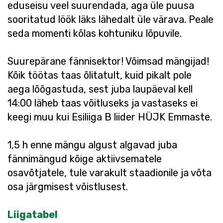
eduseisu veel suurendada, aga üle puusa
sooritatud löök läks lähedalt üle värava. Peale
seda momenti kõlas kohtuniku lõpuvile.
Suurepärane fännisektor! Võimsad mängijad!
Kõik töötas taas õlitatult, kuid pikalt pole
aega lõõgastuda, sest juba laupäeval kell
14:00 läheb taas võitluseks ja vastaseks ei
keegi muu kui Esiliiga B liider HÜJK Emmaste.
1,5 h enne mängu algust algavad juba
fännimängud kõige aktiivsematele
osavõtjatele, tule varakult staadionile ja võta
osa järgmisest võistlusest.
Liigatabel