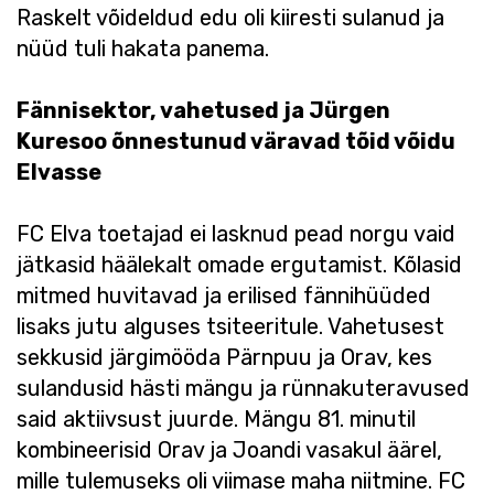
Raskelt võideldud edu oli kiiresti sulanud ja
nüüd tuli hakata panema.
Fännisektor, vahetused ja Jürgen
Kuresoo õnnestunud väravad tõid võidu
Elvasse
FC Elva toetajad ei lasknud pead norgu vaid
jätkasid häälekalt omade ergutamist. Kõlasid
mitmed huvitavad ja erilised fännihüüded
lisaks jutu alguses tsiteeritule. Vahetusest
sekkusid järgimööda Pärnpuu ja Orav, kes
sulandusid hästi mängu ja rünnakuteravused
said aktiivsust juurde. Mängu 81. minutil
kombineerisid Orav ja Joandi vasakul äärel,
mille tulemuseks oli viimase maha niitmine. FC