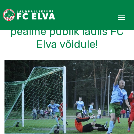
Uskumatu mäng! 400-
pealine publik laulis FC
Elva võidule!