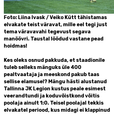
Foto: Liina Ivask / Veiko Kütt tähistamas
elvakate teist väravat, mille eel tegi just
tema väravavahi tegevust segava
manöövri. Taustal löödud vastane pead
hoidmas!
Kes oleks osnud pakkuda, et staadionile
tuleb selleks mänguks üle 400
pealtvaataja ja meeskond pakub taas
sellise elamuse!? Mängu hästi alustanud
Tallinna JK Legion kustus peale esimest
veerandtundi ja koduvõistkond võitis
poolaja ainult 1:0. Teisel poolajal tekkis
elvakatel periood, kus midagi ei klappinud