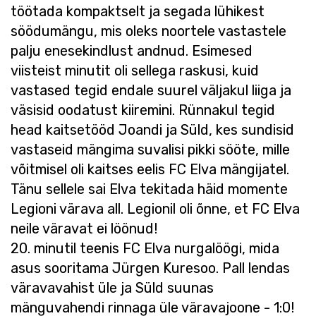
töötada kompaktselt ja segada lühikest
söödumängu, mis oleks noortele vastastele
palju enesekindlust andnud. Esimesed
viisteist minutit oli sellega raskusi, kuid
vastased tegid endale suurel väljakul liiga ja
väsisid oodatust kiiremini. Rünnakul tegid
head kaitsetööd Joandi ja Süld, kes sundisid
vastaseid mängima suvalisi pikki sööte, mille
võitmisel oli kaitses eelis FC Elva mängijatel.
Tänu sellele sai Elva tekitada häid momente
Legioni värava all. Legionil oli õnne, et FC Elva
neile väravat ei löönud!
20. minutil teenis FC Elva nurgalöögi, mida
asus sooritama Jürgen Kuresoo. Pall lendas
väravavahist üle ja Süld suunas
mänguvahendi rinnaga üle väravajoone - 1:0!