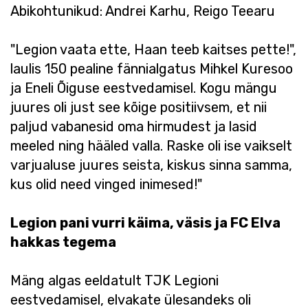
Abikohtunikud: Andrei Karhu, Reigo Teearu
"Legion vaata ette, Haan teeb kaitses pette!",
laulis 150 pealine fännialgatus Mihkel Kuresoo
ja Eneli Õiguse eestvedamisel. Kogu mängu
juures oli just see kõige positiivsem, et nii
paljud vabanesid oma hirmudest ja lasid
meeled ning hääled valla. Raske oli ise vaikselt
varjualuse juures seista, kiskus sinna samma,
kus olid need vinged inimesed!"
Legion pani vurri käima, väsis ja FC Elva
hakkas tegema
Mäng algas eeldatult TJK Legioni
eestvedamisel, elvakate ülesandeks oli