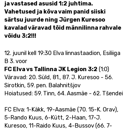
ja vastased asusid 1:2 juhtima.
Vahetused ja kõva vaim panid siiski
särtsu juurde ning Jürgen Kuresoo
kavalad väravad tõid männilinna rahvale
võidu 3:2!!!
12. juunil kell 19:30 Elva linnastaadion, Esiliiga
B 3. voor
FC Elva vs Tallinna JK Legion 3:2
(1:0)
Väravad: 20. Süld, 81., 87. J. Kuresoo - 56.
Sirotkin, 59. pen. Balahnitšjov
Hoiatused: 59. Tinn, 64. Aasmäe - 62. Tšendei
FC Elva: 1-Käkk, 19-Aasmäe (70. 15-K. Orav),
5-Rando Kuus, 6-Kütt, 2-Haan, 17-J.
Kuresoo, 11-Raido Kuus, 4-Bussov (66. 7-