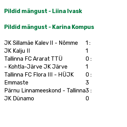
Pildid mängust - Liina Ivask
Pildid mängust - Karina Kompus
JK Sillamäe Kalev II - Nõmme
1 :
JK Kalju II
1
Tallinna FC Ararat TTÜ
0 :
- Kohtla-Järve JK Järve
1
Tallinna FC Flora III - HÜJK
0 :
Emmaste
3
Pärnu Linnameeskond - Tallinna
3 :
JK Dünamo
0