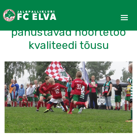
Mitmed toetajad
panustavad noortetöö
kvaliteedi tõusu