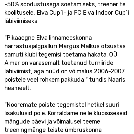
-50% soodustusega soetamiseks, treenerite
koolitusele, Elva Cup´i- ja FC Elva Indoor Cup´i
läbiviimiseks.
"Pikaaegne Elva linnameeskonna
harrastusjalgpalluri Margus Malkus otsustas
samuti klubi tegemisi toetama hakata. OÜ
Almar on varasemalt toetanud turniiride
läbiviimist, aga nüüd on võimalus 2006-2007
poistele veel rohkem pakkuda!" tundis Naaris
heameelt.
"Nooremate poiste tegemistel hetkel suuri
lisakulusid pole. Korraldame neile klubisiseseid
mängude päevi ja võimalusel teeme
treeningmänge teiste ümbruskonna