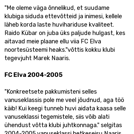
"Me oleme väga õnnelikud, et suudame
klubiga siduda ettevõtteid ja inimesi, kellele
läheb korda laste huvihariduse kvaliteet.
Raido Kübar on juba üks paljude hulgast, kes
aitavad meie plaane ellu viia FC Elva
noortesüsteemi heaks."võttis kokku klubi
tegevjuht Marek Naaris.
FC Elva 2004-2005
"Konkreetsete pakkumisteni selles
vanuseklassis pole me veel jõudnud, aga töö
käib! Kui keegi tunneb huvi aidata kaasa selle
vanuseklassi tegemistele, siis võib alati
ühendust võtta klubi juhtkonnaga." selgitas
2004-2005 vanuseklassi hetkeseisu Naaris.