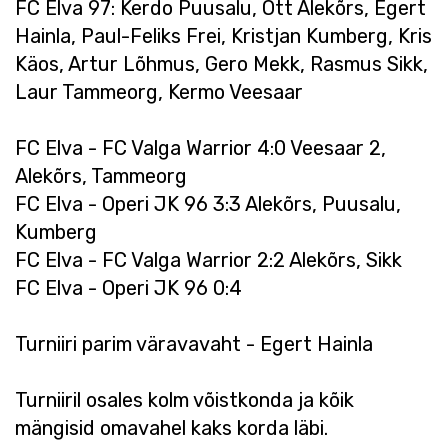
FC Elva 97: Kerdo Puusalu, Ott Alekõrs, Egert
Hainla, Paul-Feliks Frei, Kristjan Kumberg, Kris
Käos, Artur Lõhmus, Gero Mekk, Rasmus Sikk,
Laur Tammeorg, Kermo Veesaar
FC Elva - FC Valga Warrior 4:0 Veesaar 2,
Alekõrs, Tammeorg
FC Elva - Operi JK 96 3:3 Alekõrs, Puusalu,
Kumberg
FC Elva - FC Valga Warrior 2:2 Alekõrs, Sikk
FC Elva - Operi JK 96 0:4
Turniiri parim väravavaht - Egert Hainla
Turniiril osales kolm võistkonda ja kõik
mängisid omavahel kaks korda läbi.