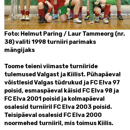
Foto: Helmut Paring / Laur Tammeorg (nr.
38) valiti 1998 turniiri parimaks
mängijaks
Toome teieni viimaste turniiride
tulemused Valgast ja Kiilist. Pühapäeval
võistlesid Valgas tüdrukud ja FC Elva 97
poisid, esmaspäeval käisid FC Elva 98 ja
FC Elva 2001 poisid ja kolmapäeval
osalesid turniiril FC Elva 2003 poisid.
Teisipäeval osalesid FC Elva 2000
noormehed turniiril, mis toimus Kiilis.