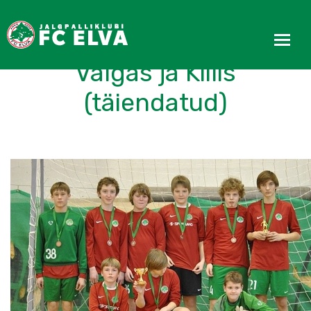
Noored käisid mängimas
Valgas ja Kiilis
(täiendatud)