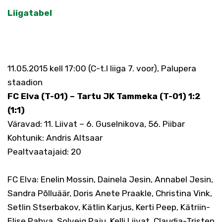
Liigatabel
11.05.2015 kell 17:00 (C-t.I liiga 7. voor), Palupera
staadion
FC Elva (T-01) – Tartu JK Tammeka (T-01) 1:2
(1:1)
Väravad: 11. Liivat – 6. Guselnikova, 56. Piibar
Kohtunik: Andris Altsaar
Pealtvaatajaid: 20
FC Elva: Enelin Mossin, Dainela Jesin, Annabel Jesin,
Sandra Põlluäär, Doris Anete Praakle, Christina Vink,
Setlin Stserbakov, Kätlin Karjus, Kerti Peep, Kätriin-
Elise Pahva, Solveig Paju, Kelli Liivat, Claudia-Tristen