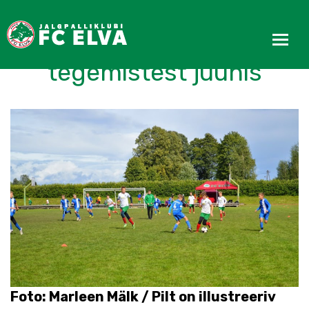
Kokkuvõtteid noorte
tegemistest juunis
Foto: Marleen Mälk / Pilt on illustreeriv