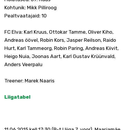
Kohtunik: Mikk Pilliroog
Pealtvaatajaid: 10
FC Elva: Karl Kruus, Ottokar Tamme, Oliver Kiho,
Andreas öövel, Robin Kors, Jasper Reilson, Raido
Hurt, Karl Tammeorg, Robin Paring, Andreas Kiivit,
Heigo Nuia, Joonas Aart, Karl Gustav Krüünvald,
Anders Veerpalu
Treener: Marek Naaris
Liigatabel
11.06.2015 kell 17:30 (B-t.I liiga 7. voor), Maarjamäe