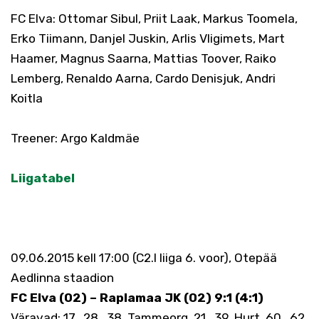
FC Elva: Ottomar Sibul, Priit Laak, Markus Toomela,
Erko Tiimann, Danjel Juskin, Arlis VIigimets, Mart
Haamer, Magnus Saarna, Mattias Toover, Raiko
Lemberg, Renaldo Aarna, Cardo Denisjuk, Andri
Koitla
Treener: Argo Kaldmäe
Liigatabel
09.06.2015 kell 17:00 (C2.I liiga 6. voor), Otepää
Aedlinna staadion
FC Elva (02) – Raplamaa JK (02) 9:1 (4:1)
Väravad: 17., 28., 38. Tammeorg, 21., 39. Hurt, 60., 62.