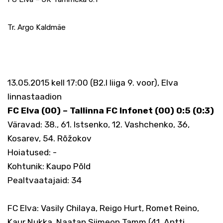
Tr. Argo Kaldmäe
13.05.2015 kell 17:00 (B2.I liiga 9. voor), Elva
linnastaadion
FC Elva (00) – Tallinna FC Infonet (00) 0:5 (0:3)
Väravad: 38., 61. Istsenko, 12. Vashchenko, 36,
Kosarev, 54. Rõžokov
Hoiatused: -
Kohtunik: Kaupo Põld
Pealtvaatajaid: 34
FC Elva: Vasily Chilaya, Reigo Hurt, Romet Reino,
Kaur Nukka, Naatan Siimeon Tamm (41. Antti