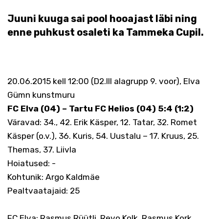
Juuni kuuga sai pool hooajast läbi ning
enne puhkust osaleti ka Tammeka Cupil.
20.06.2015 kell 12:00 (D2.III alagrupp 9. voor), Elva
Gümn kunstmuru
FC Elva (04) – Tartu FC Helios (04) 5:4 (1:2)
Väravad: 34., 42. Erik Käsper, 12. Tatar, 32. Romet
Käsper (o.v.), 36. Kuris, 54. Uustalu – 17. Kruus, 25.
Themas, 37. Liivla
Hoiatused: -
Kohtunik: Argo Kaldmäe
Pealtvaatajaid: 25
FC Elva: Rasmus Rüütli, Revo Kolk, Rasmus Kork,