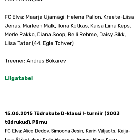
FC Elva: Maarja Ujamägi, Helena Pallon, Kreete-Liisa
Jenas, Marleen Mälk, Ilona Kotkas, Kaisa Liina Keps,
Merle Päkko, Diana Soop, Reili Rehme, Daisy Sikk,
Liisa Tatar (44. Egle Tohver)
Treener: Andres Bõkarev
Liigatabel
15.06.2015 Tüdrukute D-klassi I-turniir (2003
tüdrukud), Pärnu
FC Elva: Alice Dedov, Simoona Jesin, Karin Väljaots, Kaija-
Liisa Štšerbakov, Kelly Haasmaa, Emma-Marie Kiuru,