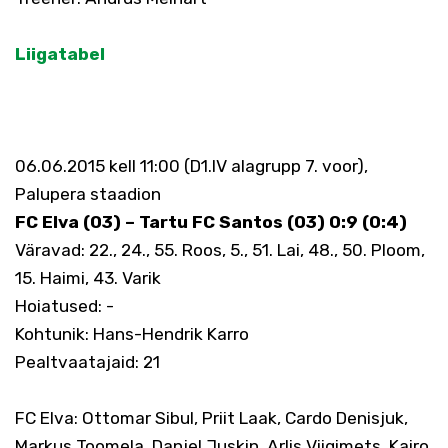
Liigatabel
06.06.2015 kell 11:00 (D1.IV alagrupp 7. voor),
Palupera staadion
FC Elva (03) – Tartu FC Santos (03) 0:9 (0:4)
Väravad: 22., 24., 55. Roos, 5., 51. Lai, 48., 50. Ploom,
15. Haimi, 43. Varik
Hoiatused: -
Kohtunik: Hans-Hendrik Karro
Pealtvaatajaid: 21
FC Elva: Ottomar Sibul, Priit Laak, Cardo Denisjuk,
Markus Toomela, Danjel Juskin, Arlis Viigimets, Kairo