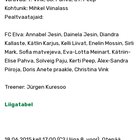
Kohtunik: Mihkel Viinalass
Pealtvaatajaid:
FC Elva: Annabel Jesin, Dainela Jesin, Diandra
Kallaste, Kätlin Karjus, Kelli Liivat, Enelin Mossin, Sirli
Mark, Sofia matvejeva, Eva-Lotta Meinart, Kätriin-
Elise Pahva, Solveig Paju, Kerti Peep, Älex-Sandra
Piiroja, Doris Anete praakle, Christina Vink
Treener: Jürgen Kuresoo
Liigatabel
18.06.2015 kell 17:00 (C2.I liiga 8. voor), Otepää