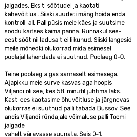
jalgades. Eksiti söötudel ja kaotati
kahevõitlusi. Siiski suudeti mäng hoida enda
kontrolli all. Pall püsis meie käes ja suutsime
söödu kaitses käima panna. Rünnakul see-
eest sööt nii ladusalt ei liikunud. Siiski langesid
meile mõnedki olukorrad mida esimesel
poolajal lahendada ei suutnud. Poolaeg 0-0.
Teine poolaeg algas sarnaselt esimesega.
Ajapikku meie surve kasvas aga hoopis
Viljandi oli see, kes 58. minutil juhtima läks.
Kasti ees kaotasime õhuvõitluse ja järgnevas
olukorras ei suutnud palli tabada Bussov. See
andis Viljandi ründajale võimaluse palli Toomi
jalgade
vahelt väravasse suunata. Seis 0-1.