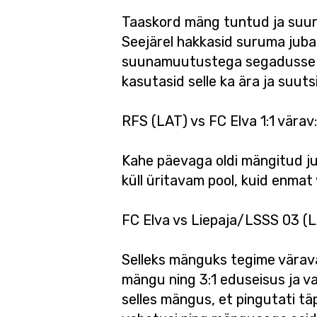
Taaskord mäng tuntud ja suure i
Seejärel hakkasid suruma juba i
suunamuutustega segadusse aja
kasutasid selle ka ära ja suut
RFS (LAT) vs FC Elva 1:1 vära
Kahe päevaga oldi mängitud j
küll üritavam pool, kuid enmat
FC Elva vs Liepaja/LSSS 03 (LA
Selleks mänguks tegime värava
mängu ning 3:1 eduseisus ja vas
selles mängus, et pingutati täps