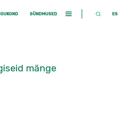
OGUKOND
SÜNDMUSED
ES
giseid mänge