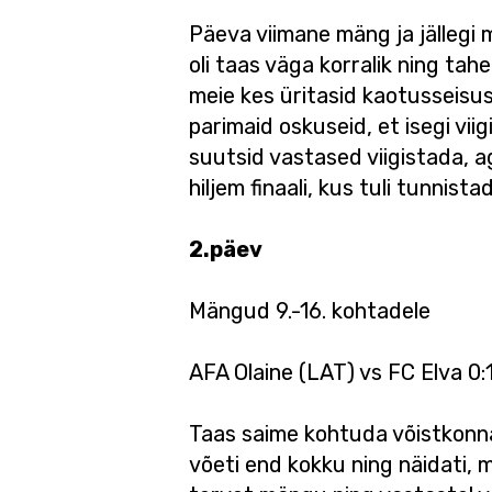
Päeva viimane mäng ja jällegi 
oli taas väga korralik ning tah
meie kes üritasid kaotusseisust
parimaid oskuseid, et isegi vi
suutsid vastased viigistada, 
hiljem finaali, kus tuli tunni
2.päev
Mängud 9.-16. kohtadele
AFA Olaine (LAT) vs FC Elva 0:1
Taas saime kohtuda võistkonna
võeti end kokku ning näidati, mi