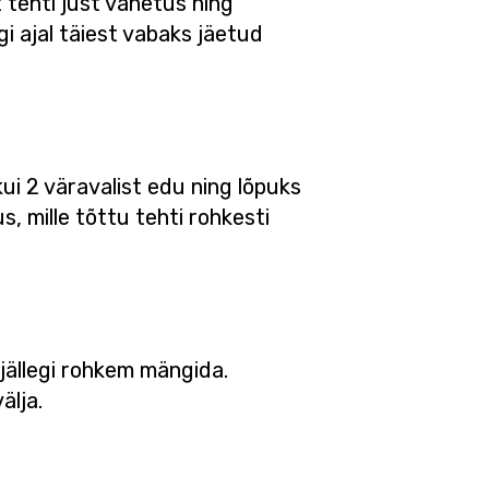
 tehti just vahetus ning
i ajal täiest vabaks jäetud
i 2 väravalist edu ning lõpuks
s, mille tõttu tehti rohkesti
jällegi rohkem mängida.
älja.