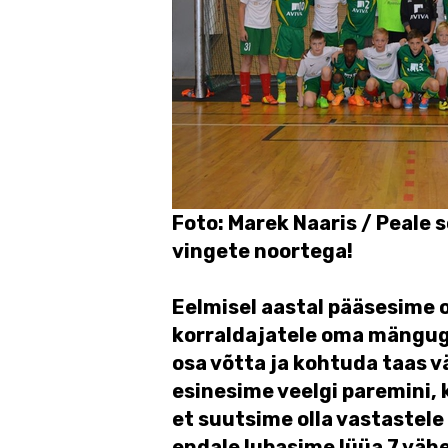
Foto: Marek Naaris / Peale 
vingete noortega!
Eelmisel aastal pääsesime o
korraldajatele oma mänguga 
osa võtta ja kohtuda taas 
esinesime veelgi paremini, 
et suutsime olla vastastele
endale lubasime lüüa 7 väh