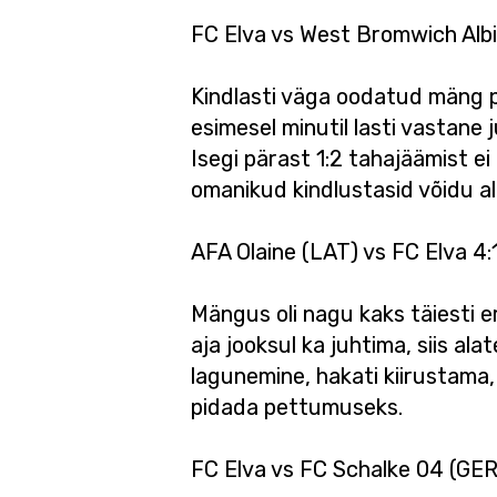
FC Elva vs West Bromwich Albi
Kindlasti väga oodatud mäng po
esimesel minutil lasti vastane 
Isegi pärast 1:2 tahajäämist ei
omanikud kindlustasid võidu all
AFA Olaine (LAT) vs FC Elva 4:
Mängus oli nagu kaks täiesti er
aja jooksul ka juhtima, siis al
lagunemine, hakati kiirustama, 
pidada pettumuseks.
FC Elva vs FC Schalke 04 (GER)