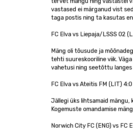
tervet mängu ning vastastel vä
vastased ei märganud vist seda
taga postis ning ta kasutas en
FC Elva vs Liepaja/LSSS 02 (L
Mäng oli tõusude ja mõõnadega
tehti suureskooriline viik. Väg
vahetusi ning seetõttu langes
FC Elva vs Ateitis FM (LIT) 4:
Jällegi üks lihtsamaid mängu, 
Kogemuste omandamise mäng jus
Norwich City FC (ENG) vs FC El