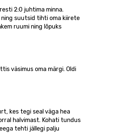
resti 2:0 juhtima minna.
ning suutsid tihti oma kiirete
hkem ruumi ning lõpuks
tis väsimus oma märgi. Oldi
t, kes tegi seal väga hea
korral halvimast. Kohati tundus
eega tehti jällegi palju