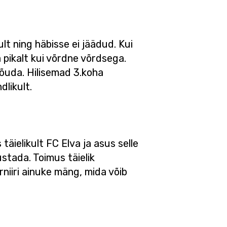
t ning häbisse ei jäädud. Kui
a pikalt kui võrdne võrdsega.
 jõuda. Hilisemad 3.koha
dlikult.
äielikult FC Elva ja asus selle
ustada. Toimus täielik
rniiri ainuke mäng, mida võib