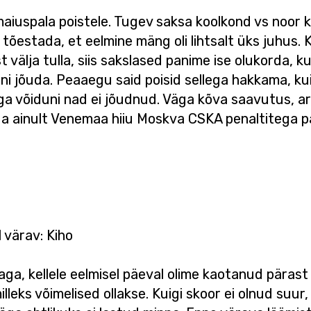
maiuspala poistele. Tugev saksa koolkond vs noor 
e tõestada, et eelmine mäng oli lihtsalt üks juhus.
 välja tulla, siis sakslased panime ise olukorda, ku
igini jõuda. Peaaegu said poisid sellega hakkama, 
aga võiduni nad ei jõudnud. Väga kõva saavutus, a
stada ainult Venemaa hiiu Moskva CSKA penaltitega 
 värav: Kiho
ga, kellele eelmisel päeval olime kaotanud pärast
lleks võimelised ollakse. Kuigi skoor ei olnud suur, 