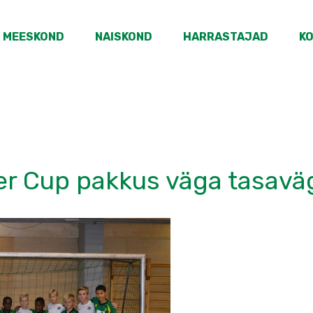
MEESKOND
NAISKOND
HARRASTAJAD
K
er Cup pakkus väga tasavä