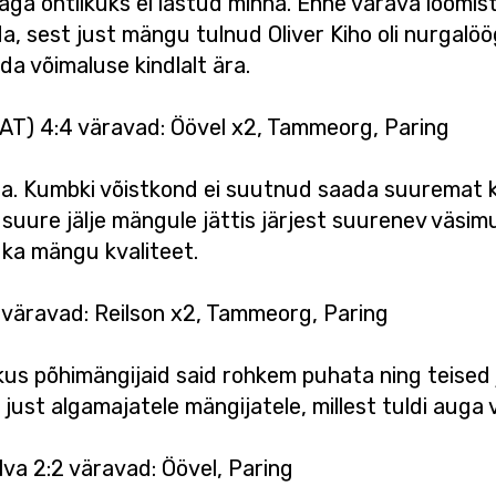
ga ohtlikuks ei lastud minna. Enne värava löömist
, sest just mängu tulnud Oliver Kiho oli nurgalöög
da võimaluse kindlalt ära.
AT) 4:4 väravad: Öövel x2, Tammeorg, Paring
. Kumbki võistkond ei suutnud saada suuremat ku
a suure jälje mängule jättis järjest suurenev väsimu
 ka mängu kvaliteet.
0 väravad: Reilson x2, Tammeorg, Paring
kus põhimängijaid said rohkem puhata ning teised 
t algamajatele mängijatele, millest tuldi auga v
va 2:2 väravad: Öövel, Paring