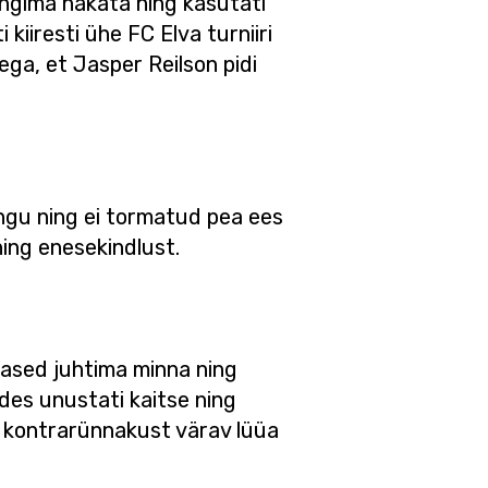
ngima hakata ning kasutati
 kiiresti ühe FC Elva turniiri
ega, et Jasper Reilson pidi
ängu ning ei tormatud pea ees
ing enesekindlust.
stased juhtima minna ning
ades unustati kaitse ning
sti kontrarünnakust värav lüüa