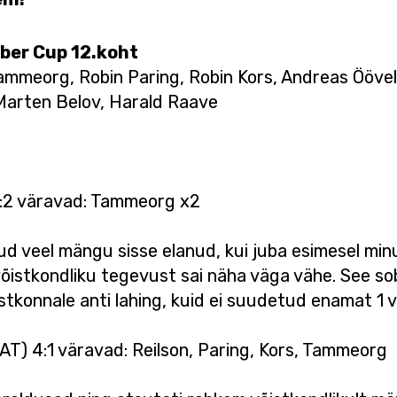
mber Cup 12.koht
 Tammeorg, Robin Paring, Robin Kors, Andreas Ööve
, Marten Belov, Harald Raave
3:2 väravad: Tammeorg x2
d veel mängu sisse elanud, kui juba esimesel minu
 võistkondliku tegevust sai näha väga vähe. See s
tkonnale anti lahing, kuid ei suudetud enamat 1 
AT) 4:1 väravad: Reilson, Paring, Kors, Tammeorg