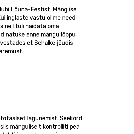
klubi Lõuna-Eestist. Mäng ise
 Kui inglaste vastu olime need
s neil tuli näidata oma
kuid natuke enne mängu lõppu
rvestades et Schalke jõudis
paremust.
 totaalset lagunemist. Seekord
siis mänguliselt kontrolliti pea