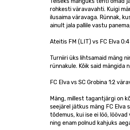
Teiseks mänguks tehti omad jä
rohkesti väravavahti. Kuigi mäng
ilusaima väravaga. Rünnak, kus 
ainult jala pallile vastu panem
Ateitis FM (LIT) vs FC Elva 0:
Turniiri üks lihtsamaid mäng n
rünnakule. Kõik said mängida 
FC Elva vs SC Grobina 1:2 vära
Mäng, millest tagantjärgi on k
seejärel jätkus mäng FC Elva su
tõdemus, kui ise ei löö, löövad 
ning enam polnud kahjuks aega,