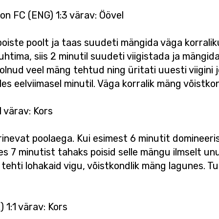
on FC (ENG) 1:3 värav: Öövel
iste poolt ja taas suudeti mängida väga korralikul
juhtima, siis 2 minutil suudeti viigistada ja mängid
 olnud veel mäng tehtud ning üritati uuesti viigini
es eelviimasel minutil. Väga korralik mäng võistkon
1 värav: Kors
inevat poolaega. Kui esimest 6 minutit domineeris t
ates 7 minutist tahaks poisid selle mängu ilmselt un
tehti lohakaid vigu, võistkondlik mäng lagunes. Tu
 1:1 värav: Kors