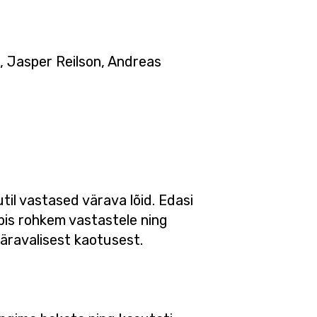
l, Jasper Reilson, Andreas
til vastased värava lõid. Edasi
obis rohkem vastastele ning
väravalisest kaotusest.