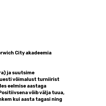
Norwich City akadeemia
ra) ja suutsime
esti võimalust turniirist
des eelmise aastaga
ositiivsena võib välja tuua,
ohkem kui aasta tagasi ning