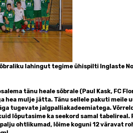
sõbraliku lahingut tegime ühispilti Inglaste 
salema tänu heale sõbrale (Paul Kask, FC Flo
hea mulje jätta. Tänu sellele pakuti meile uu
väga tugevate jalgpalliakadeemiatega. Võrrel
kuid lõputasime ka seekord samal tabelireal. P
 palju ohtlikumad, lõime koguni 12 väravat r
em!