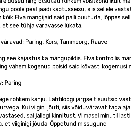
reldused ning otsutati rohkem võistkondlikult mä
u poole peal jäädi kaotusseisu, siis sellele vastati
kõik Elva mängijaid said palli puutuda, lõppes sell
a, et see tühja väravasse lükata.
4 väravad: Paring, Kors, Tammeorg, Raave
ing see kajastus ka mängupildis. Elva kontrollis m
ning vähem kogenud poisid said kõvasti kogemusi n
v: Paring
õige rohkem kahju. Lahtilöögi järgselt suutsid va
rvega. Kui viigini jõuti, siis võiduväravat taga aj
vastased, sai jällegi kinnitust. Viimasel minutil la
 et viiginigi jõuda. Õppetund missugune.