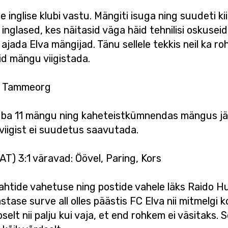
nglise klubi vastu. Mängiti isuga ning suudeti kii
nglased, kes näitasid väga häid tehnilisi oskuseid 
da Elva mängijad. Tänu sellele tekkis neil ka ro
sid mängu viigistada.
v: Tammeorg
uba 11 mängu ning kaheteistkümnendas mängus jät
 viigist ei suudetus saavutada.
T) 3:1 väravad: Öövel, Paring, Kors
htide vahetuse ning postide vahele läks Raido Hur
tase surve all olles päästis FC Elva nii mitmelgi 
elt nii palju kui vaja, et end rohkem ei väsitaks. S