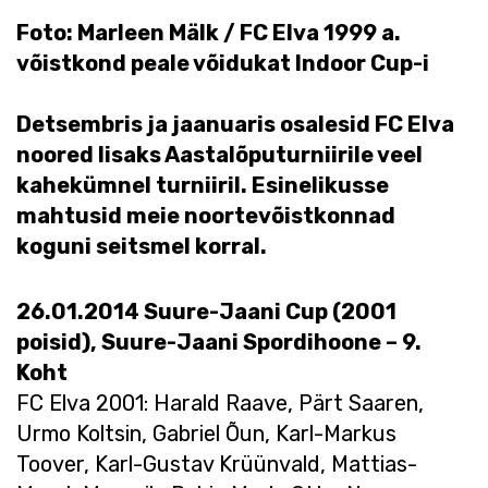
Foto: Marleen Mälk / FC Elva 1999 a.
võistkond peale võidukat Indoor Cup-i
Detsembris ja jaanuaris osalesid FC Elva
noored lisaks Aastalõputurniirile veel
kahekümnel turniiril. Esinelikusse
mahtusid meie noortevõistkonnad
koguni seitsmel korral.
26.01.2014 Suure-Jaani Cup (2001
poisid), Suure-Jaani Spordihoone – 9.
Koht
FC Elva 2001: Harald Raave, Pärt Saaren,
Urmo Koltsin, Gabriel Õun, Karl-Markus
Toover, Karl-Gustav Krüünvald, Mattias-