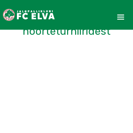
Kokkuvõtteid
noorteturniiridest